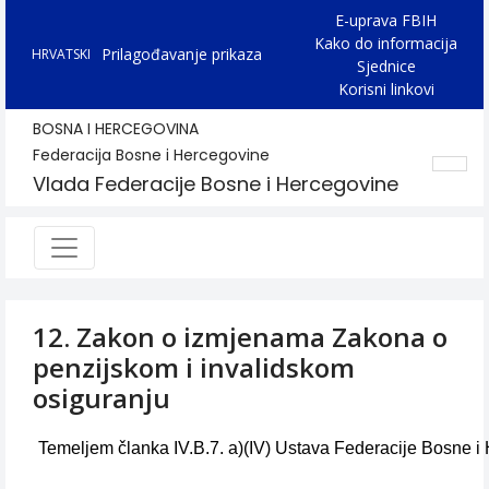
E-uprava FBIH
Kako do informacija
Prilagođavanje prikaza
HRVATSKI
Sjednice
Korisni linkovi
BOSNA I HERCEGOVINA
Federacija Bosne i Hercegovine
Vlada Federacije Bosne i Hercegovine
12. Zakon o izmjenama Zakona o
penzijskom i invalidskom
osiguranju
Temeljem članka IV.B.7. a)(IV) Ustava Federacije Bosne 