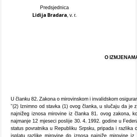
Predsjednica
Lidija Bradara
, v. r.
O IZMJENAM
U članku 82. Zakona o mirovinskom i invalidskom osiguranju,
"(2) Iznimno od stavka (1) ovog članka, u slučaju da je
najnižeg iznosa mirovine iz članka 81. ovog zakona, kori
najmanje 12 mjeseci poslije 30. 4. 1992. godine u Federac
status povratnika u Republiku Srpsku, pripada i razlika
isplatu razlike mirovine do iznosa najniže mirovine i