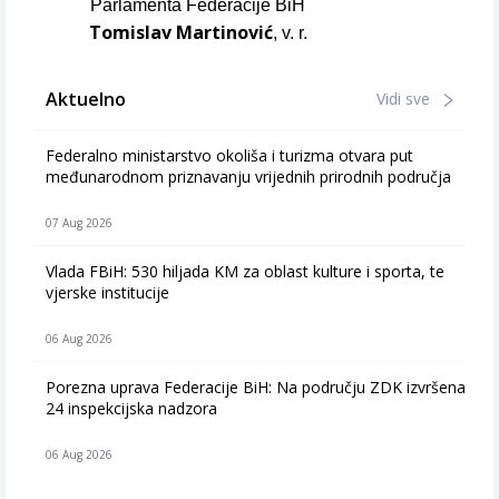
Parlamenta Federacije BiH
Tomislav Martinović
, v. r.
Aktuelno
Vidi sve
Federalno ministarstvo okoliša i turizma otvara put
međunarodnom priznavanju vrijednih prirodnih područja
07 Aug 2026
Vlada FBiH: 530 hiljada KM za oblast kulture i sporta, te
vjerske institucije
06 Aug 2026
Porezna uprava Federacije BiH: Na području ZDK izvršena
24 inspekcijska nadzora
06 Aug 2026