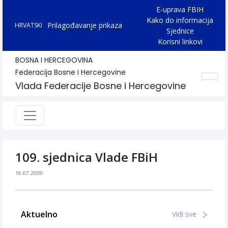
E-uprava FBIH
Kako do informacija
Prilagođavanje prikaza
HRVATSKI
Sjednice
Korisni linkovi
BOSNA I HERCEGOVINA
Federacija Bosne i Hercegovine
Vlada Federacije Bosne i Hercegovine
109. sjednica Vlade FBiH
16.07.2009.
Aktuelno
Vidi sve