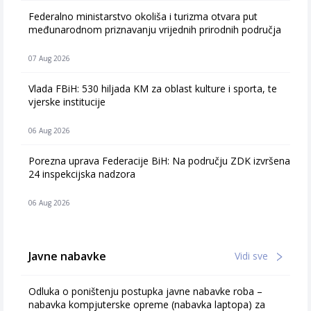
Federalno ministarstvo okoliša i turizma otvara put
međunarodnom priznavanju vrijednih prirodnih područja
07 Aug 2026
Vlada FBiH: 530 hiljada KM za oblast kulture i sporta, te
vjerske institucije
06 Aug 2026
Porezna uprava Federacije BiH: Na području ZDK izvršena
24 inspekcijska nadzora
06 Aug 2026
Javne nabavke
Vidi sve
Odluka o poništenju postupka javne nabavke roba –
nabavka kompjuterske opreme (nabavka laptopa) za