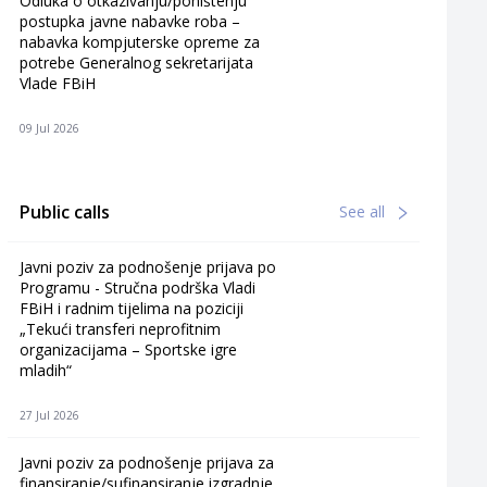
Odluka o otkazivanju/poništenju
postupka javne nabavke roba –
nabavka kompjuterske opreme za
potrebe Generalnog sekretarijata
Vlade FBiH
09 Jul 2026
Public calls
See all
Javni poziv za podnošenje prijava po
Programu - Stručna podrška Vladi
FBiH i radnim tijelima na poziciji
„Tekući transferi neprofitnim
organizacijama – Sportske igre
mladih“
27 Jul 2026
Javni poziv za podnošenje prijava za
finansiranje/sufinansiranje izgradnje,