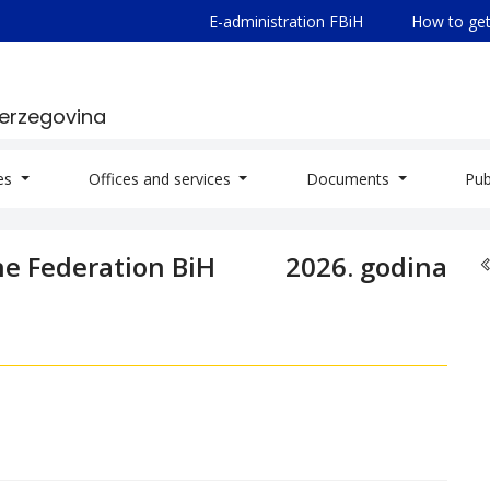
E-administration FBiH
How to get
Herzegovina
ies
Offices and services
Documents
Pub
he Federation BiH
2026. godina