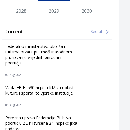
2028
2029
2030
Current
See all
Federalno ministarstvo okoliša i
turizma otvara put međunarodnom
priznavanju vrijednih prirodnih
područja
07 Aug 2026
Vlada FBiH: 530 hiljada KM za oblast
kulture i sporta, te vjerske institucije
06 Aug 2026
Porezna uprava Federacije BiH: Na
području ZDK izvršena 24 inspekcijska
nadzora