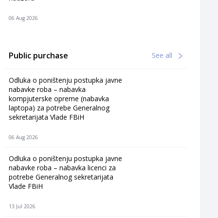
06 Aug 2026
Public purchase
See all
Odluka o poništenju postupka javne
nabavke roba – nabavka
kompjuterske opreme (nabavka
laptopa) za potrebe Generalnog
sekretarijata Vlade FBiH
06 Aug 2026
Odluka o poništenju postupka javne
nabavke roba – nabavka licenci za
potrebe Generalnog sekretarijata
Vlade FBiH
13 Jul 2026