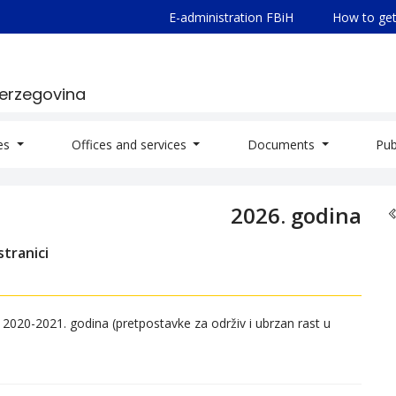
E-administration FBiH
How to get
Herzegovina
ies
Offices and services
Documents
Pub
2026. godina
tranici
2020-2021. godina (pretpostavke za održiv i ubrzan rast u