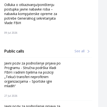
Odluka o otkazivanju/poništenju
postupka javne nabavke roba –
nabavka kompjuterske opreme za
potrebe Generalnog sekretarijata
Vlade FBiH
09 Jul 2026
Public calls
See all
Javni poziv za podnošenje prijava po
Programu - Stručna podrška Vladi
FBiH i radnim tijelima na poziciji
„Tekući transferi neprofitnim
organizacijama – Sportske igre
mladih“
27 Jul 2026
Javni poziv za podnošenje prijava za