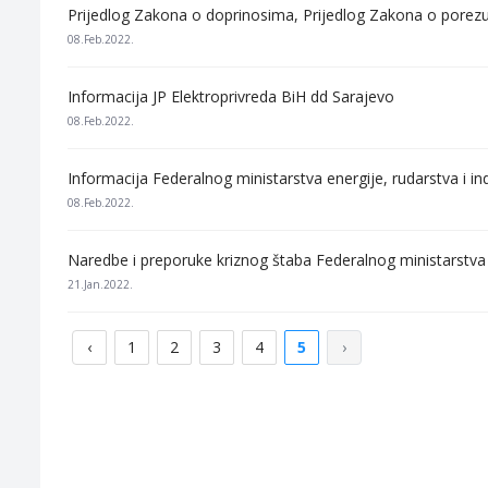
Prijedlog Zakona o doprinosima, Prijedlog Zakona o porezu
08.Feb.2022.
Informacija JP Elektroprivreda BiH dd Sarajevo
08.Feb.2022.
Informacija Federalnog ministarstva energije, rudarstva i in
08.Feb.2022.
Naredbe i preporuke kriznog štaba Federalnog ministarstva
21.Jan.2022.
‹
1
2
3
4
5
›