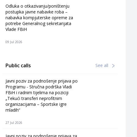
Odluka o otkazivanju/poništenju
postupka javne nabavke roba –
nabavka kompjuterske opreme za
potrebe Generalnog sekretarijata
Vlade FBiH
09 Jul 2026
Public calls
See all
Javni poziv za podnošenje prijava po
Programu - Stručna podrška Vladi
FBiH i radnim tijelima na poziciji
„Tekući transferi neprofitnim
organizacijama – Sportske igre
mladih“
27 Jul 2026
Javni poziv za podnošenje prijava za