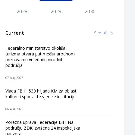
2028
2029
2030
Current
See all
Federalno ministarstvo okoliša i
turizma otvara put međunarodnom
priznavanju vrijednih prirodnih
područja
07 Aug 2026
Vlada FBiH: 530 hiljada KM za oblast
kulture i sporta, te vjerske institucije
06 Aug 2026
Porezna uprava Federacije BiH: Na
području ZDK izvršena 24 inspekcijska
nadzora