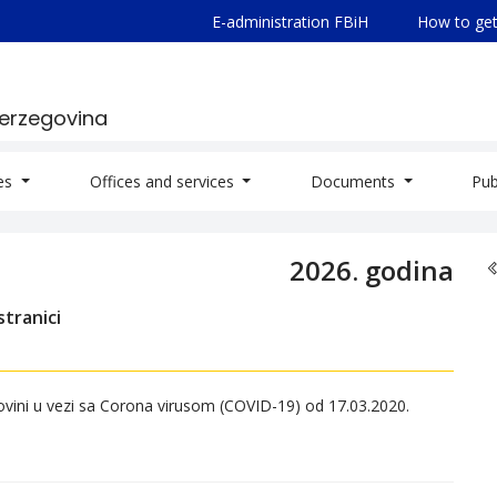
E-administration FBiH
How to get
Herzegovina
ies
Offices and services
Documents
Pub
2026. godina
tranici
vini u vezi sa Corona virusom (COVID-19) od 17.03.2020.