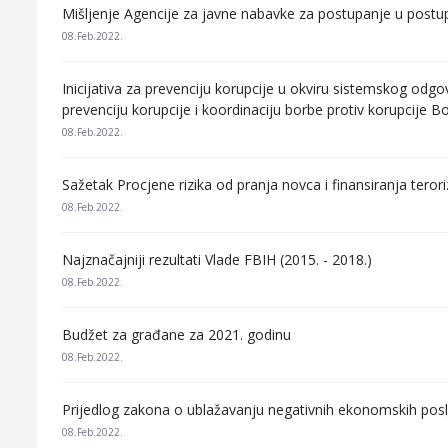
Mišljenje Agencije za javne nabavke za postupanje u postu
08.Feb.2022.
Inicijativa za prevenciju korupcije u okviru sistemskog o
prevenciju korupcije i koordinaciju borbe protiv korupcije B
08.Feb.2022.
Sažetak Procjene rizika od pranja novca i finansiranja ter
08.Feb.2022.
Najznačajniji rezultati Vlade FBIH (2015. - 2018.)
08.Feb.2022.
Budžet za građane za 2021. godinu
08.Feb.2022.
Prijedlog zakona o ublažavanju negativnih ekonomskih posl
08.Feb.2022.