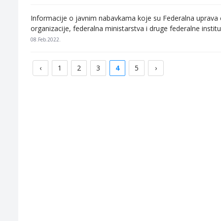
Informacije o javnim nabavkama koje su Federalna uprava ci
organizacije, federalna ministarstva i druge federalne instit
08.Feb.2022.
‹
1
2
3
4
5
›