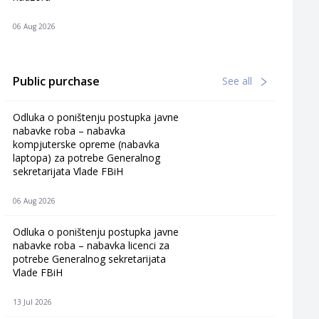
06 Aug 2026
Public purchase
See all
Odluka o poništenju postupka javne
nabavke roba – nabavka
kompjuterske opreme (nabavka
laptopa) za potrebe Generalnog
sekretarijata Vlade FBiH
06 Aug 2026
Odluka o poništenju postupka javne
nabavke roba – nabavka licenci za
potrebe Generalnog sekretarijata
Vlade FBiH
13 Jul 2026