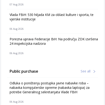
07 Aug 2026
Vlada FBiH: 530 hiljada KM za oblast kulture i sporta, te
vjerske institucije
06 Aug 2026
Porezna uprava Federacije BiH: Na području ZDK izvršena
24 inspekcijska nadzora
06 Aug 2026
Public purchase
See all
Odluka o poništenju postupka javne nabavke roba –
nabavka kompjuterske opreme (nabavka laptopa) za
potrebe Generalnog sekretarijata Vlade FBiH
06 Aug 2026