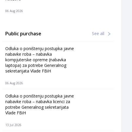
06 Aug 2026
Public purchase
See all
Odluka o poništenju postupka javne
nabavke roba – nabavka
kompjuterske opreme (nabavka
laptopa) za potrebe Generalnog
sekretarijata Vlade FBiH
06 Aug 2026
Odluka o poništenju postupka javne
nabavke roba – nabavka licenci za
potrebe Generalnog sekretarijata
Vlade FBiH
13 Jul 2026