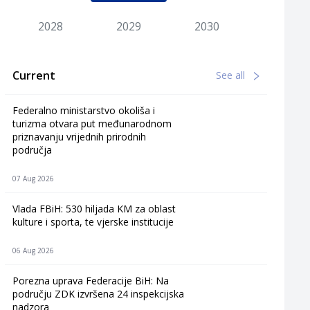
2028
2029
2030
Current
See all
Federalno ministarstvo okoliša i
turizma otvara put međunarodnom
priznavanju vrijednih prirodnih
područja
07 Aug 2026
Vlada FBiH: 530 hiljada KM za oblast
kulture i sporta, te vjerske institucije
06 Aug 2026
Porezna uprava Federacije BiH: Na
području ZDK izvršena 24 inspekcijska
nadzora