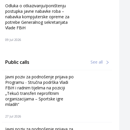
Odluka o otkazivanju/poništenju
postupka javne nabavke roba –
nabavka kompjuterske opreme za
potrebe Generalnog sekretarijata
Vlade FBiH
09 Jul 2026
Public calls
See all
Javni poziv za podnošenje prijava po
Programu - Stručna podrška Vladi
FBiH i radnim tijelima na poziciji
„Tekući transferi neprofitnim
organizacijama – Sportske igre
mladih“
27 Jul 2026
Javni poziv za podnošenje prijava za