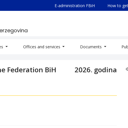
E-administration FBiH
How to get
Herzegovina
ies
Offices and services
Documents
Pub
he Federation BiH
2026. godina