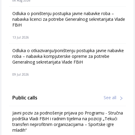
06 Aug 2026
Odluka o poništenju postupka javne nabavke roba –
nabavka licenci za potrebe Generalnog sekretarijata Vlade
FBiH
13 Jul 2026
Odluka o otkazivanju/poništenju postupka javne nabavke
roba – nabavka kompjuterske opreme za potrebe
Generalnog sekretarijata Vlade FBiH
09 Jul 2026
Public calls
See all
Javni poziv za podnošenje prijava po Programu - Stručna
podrška Vladi FBiH i radnim tijelima na poziciji „Tekući
transferi neprofitnim organizacijama – Sportske igre
mladih“