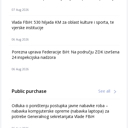
07 Aug 2026
Vlada FBiH: 530 hiljada KM za oblast kulture i sporta, te
vjerske institucije
06 Aug 2026
Porezna uprava Federacije BiH: Na području ZDK izvršena
24 inspekcijska nadzora
06 Aug 2026
Public purchase
See all
Odluka o poništenju postupka javne nabavke roba –
nabavka kompjuterske opreme (nabavka laptopa) za
potrebe Generalnog sekretarijata Vlade FBiH