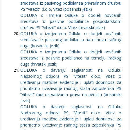
sredstava iz pasivnog podbilansa privrednom društvu
PS “Vitezit” d.o.o. Vitez (bosanski jezik)
ODLUKA o izmjeni Odluke o dodjeli novčanih
sredstava iz pasivne podbilance gospodarskom
društvu PS “Vitezit” d.o.o. Vitez (hrvatski jezik)
ODLUKA o izmjenama Odluke o dodjeli novčanih
sredstava iz pasivnog podbilansa na osnovu iračkog
duga (bosanski jezik)
ODLUKA o izmjenama Odluke o dodjeli novčanih
sredstava iz pasivne podbilance na temelju iračkog
duga (hrvatski jezik)
ODLUKA o davanju saglasnosti na Odluku
Nadzornog odbora PS “Vitezit” d.o.o. Vitez o
uređivanju matične evidencije i uplati doprinosa za
prioritetno uvezivanje radnog staža zaposlenika PS
“Vitezit” radi ostvarivanja prava na penziju (bosanski
jezik)
ODLUKA o davanju suglasnosti na Odluku
Nadzornog odbora PS “Vitezit” d.o.o. Vitez o
uređivanju matične evidencije i uplati doprinosa za
prioritetno uvezivanje radnog staža zaposlenika PS