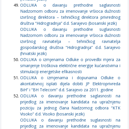
ODLUKA o davanju prethodne saglasnosti
Nadzornom odboru za imenovanje vršioca dužnosti
izvršnog direktora – tehničkog direktora privrednog
društva “Hidrogradnja” d.d. Sarajevo (bosanski jezik)
ODLUKA o davanju prethodne suglasnosti
Nadzornom odboru za imenovanje vršioca dužnosti
izvršnog ravnatelja – tehničkog ravnatelja
gospodarskog društva “Hidrogradnja” d.d. Sarajevo
(hrvatski jezik)
ODLUKA o izmjenama Odluke o provedbi mjera za
smanjenje troškova električne energije kućanstvima i
stimulaciji energetske efikasnosti
ODLUKA o izmjenama i dopunama Odluke o
akontativnoj isplati dijela dobiti JP Elektroprivreda
BiH” i “BH Telecom” d.d. Sarajevo za 2011. godine
ODLUKA o davanju prethodne saglasnosti na
prijedlog za imenovanje kandidata na upražnjenu
poziciju za jednog člana Nadzornog odbora “KTK
Visoko” d.d. Visoko (bosanski jezik)
ODLUKA o davanju prethodne suglasnosti na
prijedlog za imenovanje kandidata na upražnjenu