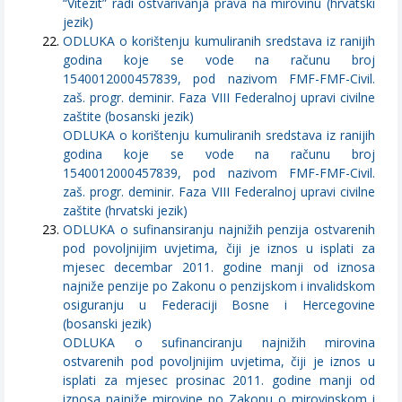
“Vitezit” radi ostvarivanja prava na mirovinu (hrvatski
jezik)
ODLUKA o korištenju kumuliranih sredstava iz ranijih
godina koje se vode na računu broj
1540012000457839, pod nazivom FMF-FMF-Civil.
zaš. progr. deminir. Faza VIII Federalnoj upravi civilne
zaštite (bosanski jezik)
ODLUKA o korištenju kumuliranih sredstava iz ranijih
godina koje se vode na računu broj
1540012000457839, pod nazivom FMF-FMF-Civil.
zaš. progr. deminir. Faza VIII Federalnoj upravi civilne
zaštite (hrvatski jezik)
ODLUKA o sufinansiranju najnižih penzija ostvarenih
pod povoljnijim uvjetima, čiji je iznos u isplati za
mjesec decembar 2011. godine manji od iznosa
najniže penzije po Zakonu o penzijskom i invalidskom
osiguranju u Federaciji Bosne i Hercegovine
(bosanski jezik)
ODLUKA o sufinanciranju najnižih mirovina
ostvarenih pod povoljnijim uvjetima, čiji je iznos u
isplati za mjesec prosinac 2011. godine manji od
iznosa najniže mirovine po Zakonu o mirovinskom i