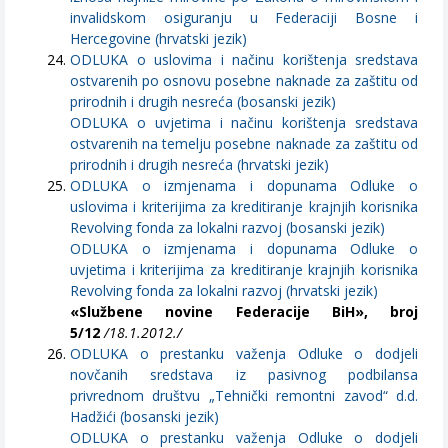
invalidskom osiguranju u Federaciji Bosne i
Hercegovine (hrvatski jezik)
ODLUKA o uslovima i načinu korištenja sredstava
ostvarenih po osnovu posebne naknade za zaštitu od
prirodnih i drugih nesreća (bosanski jezik)
ODLUKA o uvjetima i načinu korištenja sredstava
ostvarenih na temelju posebne naknade za zaštitu od
prirodnih i drugih nesreća (hrvatski jezik)
ODLUKA o izmjenama i dopunama Odluke o
uslovima i kriterijima za kreditiranje krajnjih korisnika
Revolving fonda za lokalni razvoj (bosanski jezik)
ODLUKA o izmjenama i dopunama Odluke o
uvjetima i kriterijima za kreditiranje krajnjih korisnika
Revolving fonda za lokalni razvoj (hrvatski jezik)
«Službene novine Federacije BiH», broj
5/12
/18.1.2012./
ODLUKA o prestanku važenja Odluke o dodjeli
novčanih sredstava iz pasivnog podbilansa
privrednom društvu „Tehnički remontni zavod“ d.d.
Hadžići (bosanski jezik)
ODLUKA o prestanku važenja Odluke o dodjeli