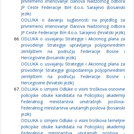
privremeno imenovanje članova Nadzornog odbora
JP Ceste Federacije BiH d.o.o. Sarajevo (bosanski
jezik)
ODLUKA o davanju suglasnosti na prijedlog za
privremeno imenovanje članova Nadzornog odbora
JP Ceste Federacije BiH d.o.o. Sarajevo (hrvatski jezik)
ODLUKA o usvajanju Strategije i Akcionog plana za
provođenje Strategije upravljanja poljoprivrednim
zemljištem na području Federacije Bosne i
Hercegovine (bosanski jezik)
ODLUKA o usvajanju Strategije i Akcionog plana za
provođenje Strategije gospodarenja poljoprivrednim
zemljištem na području Federacije Bosne i
Hercegovine (hrvatski jezik)
ODLUKA o izmjeni Odluke o visini troškova osnovne
policijske obuke kandidata na Policijskoj akademiji
Federalnog ministarstva unutrašnjih poslova-
Federalnog ministarstva unutarnjih poslova (bosanski
jezik)
ODLUKA o izmjeni Odluke o visini troškova temeljne
policijske obuke kandidata na Policijskoj akademiji
Federalnog ministarstva unutarnjih poslova -