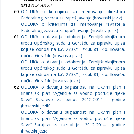
9/12
/1.2.2012./
ODLUKA o kriterijima za imenovanje direktora
Federalnog zavoda za zapošljavanje (bosanski jezik)
ODLUKA o kriterijima za imenovanje ravnatelja
Federalnog zavoda za upošljavanje (hrvatski jezik)
ODLUKA o davanju odobrenja Zemljišnoknjižnom
uredu Općinskog suda u Goraždu za ispravku upisa
koji se odnosi na k.č. 2707/1, zk.ul. 81, k.o. Ilovača,
općina Goražde (bosanski jezik)
ODLUKA o davanju odobrenja Zemljišnoknjižnom
uredu Općinskog suda u Goraždu za ispravku upisa
koji se odnosi na k.č. 2707/1, zk.ul. 81, k.o. Ilovača,
općina Goražde (hrvatski jezik)
ODLUKA o davanju saglasnosti na Okvirni plan i
finansijski plan “Agencije za vodno područje rijeke
Save” Sarajevo za period 2012-2014. godine
(bosanski jezik)
ODLUKA o davanju suglasnosti na Okvirni plan i
financijski plan “Agencije za vodno područje rijeke
Save” Sarajevo za razdoblje 2012-2014. godine
(hrvatski jezik)