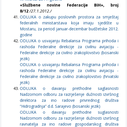
«Službene novine Federacije BiH», broj
8/12
/27.1.2012./
ODLUKA o zakupu poslovnih prostora za smještaj
federalnih ministarstava koja imaju sjedište u
Mostaru, za period januar-decembar budžetske 2012.
godine
ODLUKA o usvajanju Rebalansa Programa prihoda i
rashoda Federalne direkcije za civilnu avijaciju -
Federalne direkcije za civilno zrakoplovstvo (bosanski
jezik)
ODLUKA o usvajanju Rebalansa Programa prihoda i
rashoda Federalne direkcije za civilnu avijaciju -
Federalne direkcije za civilno zrakoplovstvo (hrvatski
jezik)
ODLUKA o davanju prethodne saglasnosti
Nadzornom odboru za razrješenje dužnosti izvršnog
direktora za ino radove privrednog društva
“Hidrogradnja” d.d. Sarajevo (bosanski jezik)
ODLUKA o davanju prethodne suglasnosti
Nadzornom odboru za razrješenje dužnosti izvršnog
ravnatelja za ino radove gospodarskog društva