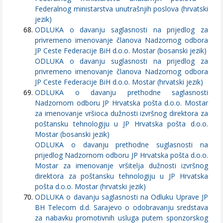
Federalnog ministarstva unutrašnjih poslova (hrvatski
jezik)
ODLUKA o davanju saglasnosti na prijedlog za
privremeno imenovanje članova Nadzornog odbora
JP Ceste Federacije BiH d.o.o. Mostar (bosanski jezik)
ODLUKA o davanju suglasnosti na prijedlog za
privremeno imenovanje članova Nadzornog odbora
JP Ceste Federacije BiH d.o.o. Mostar (hrvatski jezik)
ODLUKA o davanju prethodne saglasnosti
Nadzornom odboru JP Hrvatska pošta d.o.o. Mostar
za imenovanje vršioca dužnosti izvršnog direktora za
poštansku tehnologiju u JP Hrvatska pošta d.o.o.
Mostar (bosanski jezik)
ODLUKA o davanju prethodne suglasnosti na
prijedlog Nadzornom odboru JP Hrvatska pošta d.o.o.
Mostar za imenovanje vršitelja dužnosti izvršnog
direktora za poštansku tehnologiju u JP Hrvatska
pošta d.o.o. Mostar (hrvatski jezik)
ODLUKA o davanju saglasnosti na Odluku Uprave JP
BH Telecom d.d. Sarajevo o odobravanju sredstava
za nabavku promotivnih usluga putem sponzorskog