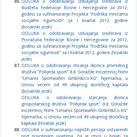
ODLUKA o odobravanju izdvajanja sredstava iz
Budžeta Federacije Bosne i Hercegovine za 2012.
godinu za sufinansiranje Projekta “Podrška mrežama
socijalne sigurnosti” za I kvartal 2012. godine
(bosanski jezik)
ODLUKA o odobravanju izdvajanja sredstava iz
Proračuna Federacije Bosne i Hercegovine za 2012.
godinu za sufinanciranje Projekta “Podrška mrežama
socijalne sigurnosti” za I kvartal 2012. godine (hrvatski
jezik)
ODLUKA o odobravanju sticanja dionica privrednog
društva “Pobjeda sport” d.d. Goražde inozemnoj firimi
“Umarex Sportwafen GmbH&Co.KG” Njemačka, u
iznosu većem od 49 ukupnog dioničkog kapitala
(bosanski jezik)
ODLUKA o odobravanju stjecanja dionica
gospodarskog društva “Pobjeda sport” d.d. Goražde
inozemnoj firimi “Umarex Sportwafen GmbH&Co.KG”
Njemačka, u iznosu većem od 49 ukupnog dioničkog
kapitala (hrvatski jezik)
ODLUKA o sufinansiranju najnižih penzija ostvarenih
pod povoljnijim uvjetima, čiji je iznos u isplati za