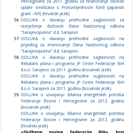
Hercegovine za 2011. godinu za financiranje obveze
uplate sredstava u Protuvrijednosni fond (Japanski
grant –KR) (hrvatski jezik)
ODLUKA o davanju prethodne saglasnosti za
razrješenje dužnosti člana Nadzornog odbora
“Sarajevoputevi” d.d. Sarajevo
ODLUKA o davanju prethodne saglasnosti na
prijedlog za imenovanje člana Nadzornog odbora
“Sarajevoputevi” d.d. Sarajevo
ODLUKA o davanju prethodne saglasnosti na
Rebalans plana i programa JP Ceste Federacije BiH
d.o.o. Sarajevo za 2011. godinu (bosanski jezik)
ODLUKA o davanju prethodne suglasnosti na
Rebalans plana i programa JP Ceste Federacije BiH
d.o.o. Sarajevo za 2011. godinu (bosanski jezik)
ODLUKA o usvajanju Bilansa energetskih potreba
Federacije Bosne i Hercegovine za 2012. godinu
(bosanski jezik)
ODLUKA o usvajanju Bilance energetskih potreba
Federacije Bosne i Hercegovine za 2012. godinu
(hrvatski jezik)
«Službene novine Federacije BiH», broj