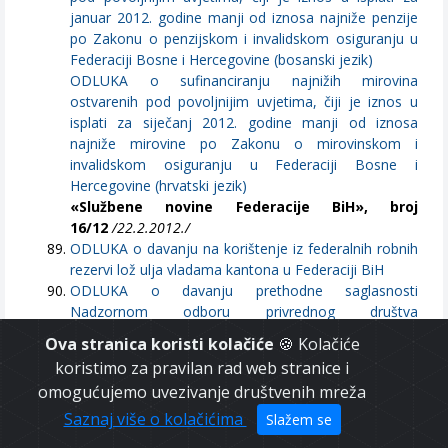
januar 2012. godine manji od iznosa najniže penzije
po Zakonu o penzijskom i invalidskom osiguranju u
Federaciji Bosne i Hercegovine (bosanski jezik)
ODLUKA o sufinanciranju najnižih mirovina
ostvarenih pod povoljnijim uvjetima, čiji je iznos u
isplati za siječanj 2012. godine manji od iznosa
najniže mirovine po Zakonu o mirovinskom i
invalidskom osiguranju u Federaciji Bosne i
Hercegovine (hrvatski jezik)
«Službene novine Federacije BiH», broj
16/12
/22.2.2012./
ODLUKA o davanju na korištenje iz federalnih robnih
rezervi lož ulja vladama kantona u Federaciji BiH
ODLUKA o davanju prethodne saglasnosti
Nadzornom odboru privrednog društva
“Energoinvest” d.d. Sarajevo za imenovanje direktora
Ova stranica koristi kolačiće
🍪 Kolačiće
društva (bosanski jezik)
koristimo za pravilan rad web stranice i
ODLUKA o davanju prethodne suglasnosti
omogućujemo uvezivanje društvenih mreža
Nadzornom odboru gospodarskog društva
“Energoinvest” d.d. Sarajevo za imenovanje ravnatelja
Saznaj više o kolačićima
Slažem se
društva (hrvatski jezik)