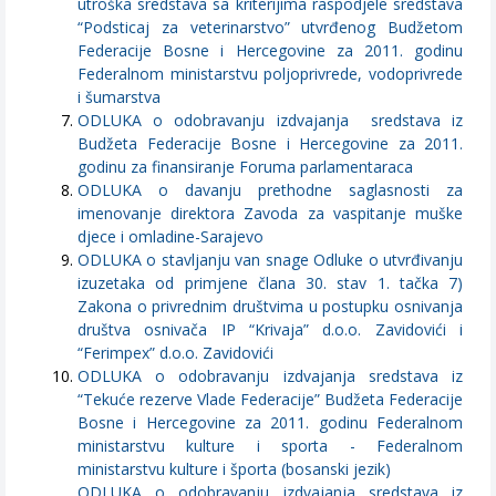
utroška sredstava sa kriterijima raspodjele sredstava
“Podsticaj za veterinarstvo” utvrđenog Budžetom
Federacije Bosne i Hercegovine za 2011. godinu
Federalnom ministarstvu poljoprivrede, vodoprivrede
i šumarstva
ODLUKA o odobravanju izdvajanja sredstava iz
Budžeta Federacije Bosne i Hercegovine za 2011.
godinu za finansiranje Foruma parlamentaraca
ODLUKA o davanju prethodne saglasnosti za
imenovanje direktora Zavoda za vaspitanje muške
djece i omladine-Sarajevo
ODLUKA o stavljanju van snage Odluke o utvrđivanju
izuzetaka od primjene člana 30. stav 1. tačka 7)
Zakona o privrednim društvima u postupku osnivanja
društva osnivača IP “Krivaja” d.o.o. Zavidovići i
“Ferimpex” d.o.o. Zavidovići
ODLUKA o odobravanju izdvajanja sredstava iz
“Tekuće rezerve Vlade Federacije” Budžeta Federacije
Bosne i Hercegovine za 2011. godinu Federalnom
ministarstvu kulture i sporta - Federalnom
ministarstvu kulture i športa (bosanski jezik)
ODLUKA o odobravanju izdvajanja sredstava iz