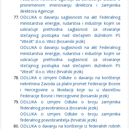
privremenom imenovanju direktora i zamjenika
direktora Agencije
ODLUKA o davanju saglasnosti na akt Federalnog
ministarstva energije, rudarstva i industrije kojim se
uskraćuje prethodna saglasnost za otvaranje
stečajnog postupka nad stečajnim dužnikom PS
“Vitezit” d.o.o. Vitez (bosanski jezik)
ODLUKA o davanju suglasnosti na akt Federalnog
ministarstva energije, rudarstva i industrije kojim se
uskraćuje prethodna suglasnost za otvaranje
stečajnog postupka nad stečajnim dužnikom PS
“Vitezit” d.o.o. Vitez (hrvatski jezik)
ODLUKA o izmjeni Odluke o davanju na korištenje
nekretnina Zavoda za platni promet Federacije Bosne
i Hercegovine u likvidaciji koje su u vlasništvu
Federacije Bosne i Hercegovine (bosanski jezik)
ODLUKA o izmjeni Odluke o broju zamjenika
federalnog pravobranioca (bosanski jezik)
ODLUKA o izmjeni Odluke o broju zamjenika
federalnog pravobranitelja (hrvatski jezik)
ODLUKA o davanju na korištenje iz federalnih robnih