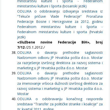
ministarstvu kulture i sporta - Federalnom
ministarstvu kulture i športa (bosanski jezik)
ODLUKA o odobravanju izdvajanja sredstava iz
“Tekuće pričuve Vlade Federacije” Proračuna
Federacije Bosne i Hercegovine za 2012. godinu
Federalnom ministarstvu kulture i športa -
Federalnom ministarstvu kulture i sporta (hrvatski
jezik)
«Službene novine Federacije BiH», broj
7/12
/25.1.2012./
ODLUKA o davanju prethodne saglasnosti
Nadzornom odboru JP Hrvatska pošta d.o.o. Mostar
za razrješenje izvršnog direktora za razvoj sistema i
marketing u JP Hrvatska pošta d.o.o. Mostar
ODLUKA o davanju prethodne saglasnosti
Nadzornom odboru JP Hrvatska pošta d.o.o. Mostar
za imenovanje vršioca dužnosti izvršnog direktora za
razvoj sistema i marketing u JP Hrvatska pošta d.o.o.
Mostar
ODLUKA o odobravanju konačnog rasporeda
sredstava “Transfer za političke stranke i koalicije” za
IV. kvartal 2011. godine