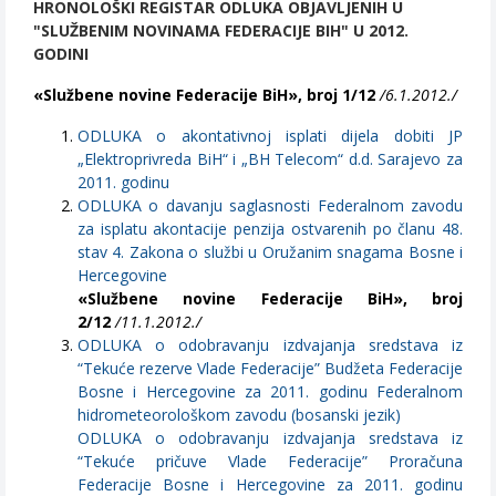
HRONOLOŠKI REGISTAR ODLUKA OBJAVLJENIH U
"SLUŽBENIM NOVINAMA FEDERACIJE BIH" U 2012.
GODINI
«Službene novine Federacije BiH», broj 1/12
/6.1.2012./
ODLUKA o akontativnoj isplati dijela dobiti JP
„Elektroprivreda BiH“ i „BH Telecom“ d.d. Sarajevo za
2011. godinu
ODLUKA o davanju saglasnosti Federalnom zavodu
za isplatu akontacije penzija ostvarenih po članu 48.
stav 4. Zakona o službi u Oružanim snagama Bosne i
Hercegovine
«Službene novine Federacije BiH», broj
2/12
/11.1.2012./
ODLUKA o odobravanju izdvajanja sredstava iz
“Tekuće rezerve Vlade Federacije” Budžeta Federacije
Bosne i Hercegovine za 2011. godinu Federalnom
hidrometeorološkom zavodu (bosanski jezik)
ODLUKA o odobravanju izdvajanja sredstava iz
“Tekuće pričuve Vlade Federacije” Proračuna
Federacije Bosne i Hercegovine za 2011. godinu