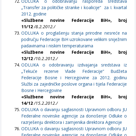
ODLUKA o odobravanju rasporeda sredstava
„Transfer za političke stranke i koalicije“ za I. kvartal
2012. godine
«Službene novine Federacije BiH», broj
11/12
/8.2.2012./
ODLUKA o proglašenju stanja prirodne nesreće na
području Federacije BiH uzrokovane velikim sniježnim
padavinama i niskim temperaturama
«Službene novine Federacije BiH», broj
12/12
/10.2.2012./
ODLUKA o odobravanju izdvajanja sredstava iz
„Tekuće rezerve Vlade Federacije“ Budžeta
Federacije Bosne i Hercegovine za 2012. godinu
Službi za zajedničke poslove organa i tijela Federacije
Bosne i Hercegovine
«Službene novine Federacije BiH», broj
14/12
/15.2.2012./
ODLUKA o davanju saglasnosti Upravnom odboru JU
Federalne novinske agencije za donošenje Odluke o
razrješenju direktora i zamjenika direktora Agencije
ODLUKA o davanju saglasnosti Upravnom odboru JU
Federalne novinske agencije za donošenje Odluke o