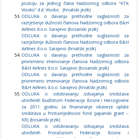
poziciju za jednog člana Nadzornog odbora “KTK
Visoko” d.d. Visoko (hrvatski jezik)
ODLUKA o davanju prethodne saglasnosti za
razrješenje dužnosti članova Nadzornog odbora B&H
Airlines d.o.o. Sarajevo (bosanski jezik)
ODLUKA o davanju prethodne suglasnosti za
razrješenje dužnosti članova Nadzornog odbora B&H
Airlines d.o.o. Sarajevo (hrvatski jezik)
ODLUKA o davanju prethodne saglasnosti za
privremeno imenovanje članova Nadzornog odbora
B&H Airlines d.o.o. Sarajevo (bosanski jezik)
ODLUKA o davanju prethodne suglasnosti za
privremeno imenovanje članova Nadzornog odbora
B&H Airlines d.o.o. Sarajevo (hrvatski jezik)
ODLUKA o odobravanju izdvajanja sredstava
utvrđenih Budžetom Federacije Bosne i Hercegovine
za 2011. godinu za finansiranje obaveze uplate
sredstava u Protuvrijednosni fond (Japanski grant –
KR) (bosanski jezik)
ODLUKA o odobravanju izdvajanja sredstava
utvrđenih Proračunom Federacije Bosne i