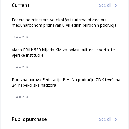
Current
See all
Federalno ministarstvo okoliša i turizma otvara put
međunarodnom priznavanju vrijednih prirodnih područja
07 Aug 2026
Vlada FBiH: 530 hiljada KM za oblast kulture i sporta, te
vjerske institucije
06 Aug 2026
Porezna uprava Federacije BiH: Na području ZDK izvršena
24 inspekcijska nadzora
06 Aug 2026
Public purchase
See all