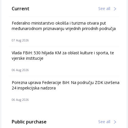
Current
See all
Federalno ministarstvo okoliša i turizma otvara put
međunarodnom priznavanju vrijednih prirodnih područja
07 Aug 2026
Vlada FBiH: 530 hiljada KM za oblast kulture i sporta, te
vjerske institucije
06 Aug 2026
Porezna uprava Federacije BiH: Na području ZDK izvršena
24 inspekcijska nadzora
06 Aug 2026
Public purchase
See all