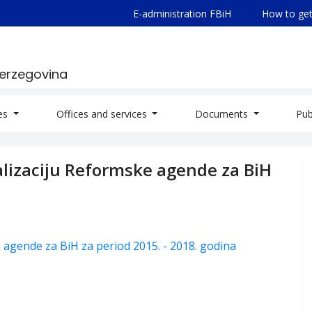
E-administration FBiH
How to get
Herzegovina
ies
Offices and services
Documents
Pub
ealizaciju Reformske agende za BiH
e agende za BiH za period 2015. - 2018. godina