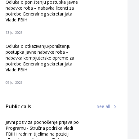
Odluka o poništenju postupka javne
nabavke roba – nabavka licenci za
potrebe Generalnog sekretarijata
Vlade FBiH
13 Jul 2026
Odluka o otkazivanju/poništenju
postupka javne nabavke roba –
nabavka kompjuterske opreme za
potrebe Generalnog sekretarijata
Vlade FBiH
09 Jul 2026
Public calls
See all
Javni poziv za podnošenje prijava po
Programu - Stručna podrška Vladi
FBiH i radnim tijelima na poziciji