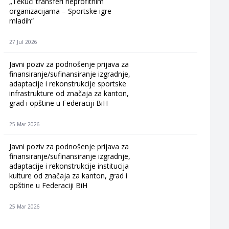
„Tekući transferi neprofitnim
organizacijama – Sportske igre
mladih“
27 Jul 2026
Javni poziv za podnošenje prijava za
finansiranje/sufinansiranje izgradnje,
adaptacije i rekonstrukcije sportske
infrastrukture od značaja za kanton,
grad i opštine u Federaciji BiH
25 Mar 2026
Javni poziv za podnošenje prijava za
finansiranje/sufinansiranje izgradnje,
adaptacije i rekonstrukcije institucija
kulture od značaja za kanton, grad i
opštine u Federaciji BiH
25 Mar 2026