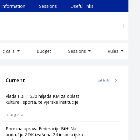
 information
Sessions
Useful links
lic calls
Budget
Sessions
Rules
Current
See all
Vlada FBiH: 530 hiljada KM za oblast
kulture i sporta, te vjerske institucije
06 Aug 2026
Porezna uprava Federacije BiH: Na
području ZDK izvršena 24 inspekcijska