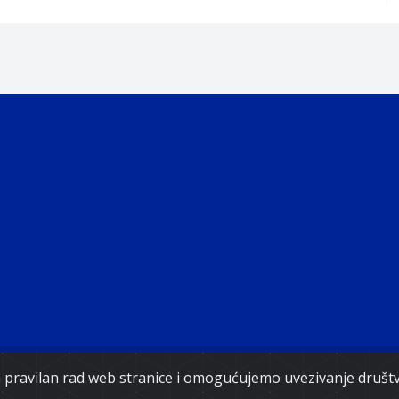
ght 2021. Government of Federation of Bosnia and Herz
za pravilan rad web stranice i omogućujemo uvezivanje druš