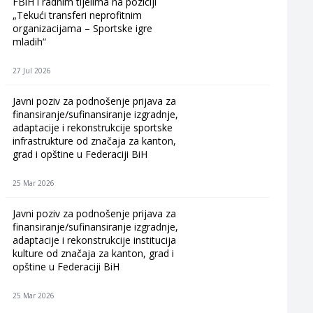
FBiH i radnim tijelima na poziciji
„Tekući transferi neprofitnim
organizacijama – Sportske igre
mladih“
27 Jul 2026
Javni poziv za podnošenje prijava za
finansiranje/sufinansiranje izgradnje,
adaptacije i rekonstrukcije sportske
infrastrukture od značaja za kanton,
grad i opštine u Federaciji BiH
25 Mar 2026
Javni poziv za podnošenje prijava za
finansiranje/sufinansiranje izgradnje,
adaptacije i rekonstrukcije institucija
kulture od značaja za kanton, grad i
opštine u Federaciji BiH
25 Mar 2026