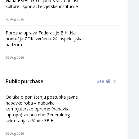
Vlada FBiH: 530 hiljada KM za oblast
kulture i sporta, te vjerske institucije
06 Aug 2026
Porezna uprava Federacije BiH: Na
području ZDK izvršena 24 inspekcijska
nadzora
06 Aug 2026
Public purchase
See all
Odluka o poništenju postupka javne
nabavke roba – nabavka
kompjuterske opreme (nabavka
laptopa) za potrebe Generalnog
sekretarijata Vlade FBiH
06 Aug 2026