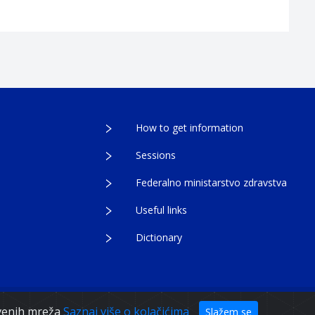
How to get information
Sessions
Federalno ministarstvo zdravstva
Useful links
Dictionary
egovina
tvenih mreža
Saznaj više o kolačićima
Slažem se