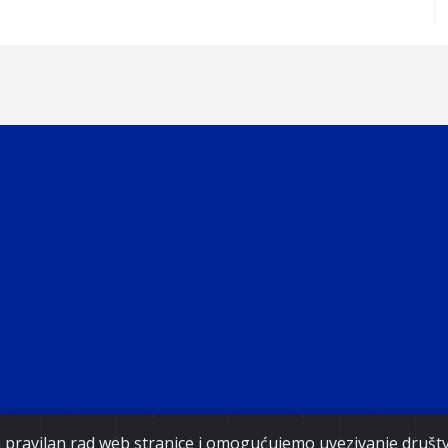
ght 2021. Government of Federation of Bosnia and Herz
za pravilan rad web stranice i omogućujemo uvezivanje druš