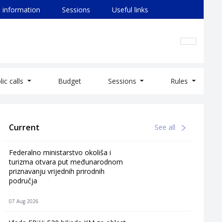
 information
Sessions
Useful links
lic calls
Budget
Sessions
Rules
Current
See all
Federalno ministarstvo okoliša i
turizma otvara put međunarodnom
priznavanju vrijednih prirodnih
područja
07 Aug 2026