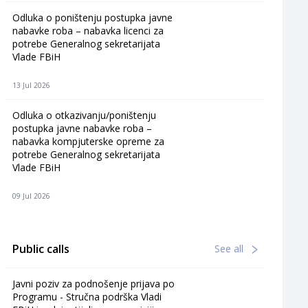
Odluka o poništenju postupka javne
nabavke roba – nabavka licenci za
potrebe Generalnog sekretarijata
Vlade FBiH
13 Jul 2026
Odluka o otkazivanju/poništenju
postupka javne nabavke roba –
nabavka kompjuterske opreme za
potrebe Generalnog sekretarijata
Vlade FBiH
09 Jul 2026
Public calls
See all
Javni poziv za podnošenje prijava po
Programu - Stručna podrška Vladi