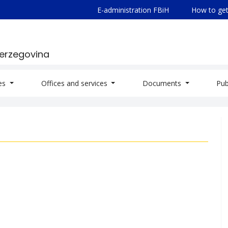
E-administration FBiH
How to get
Herzegovina
ies
Offices and services
Documents
Pub