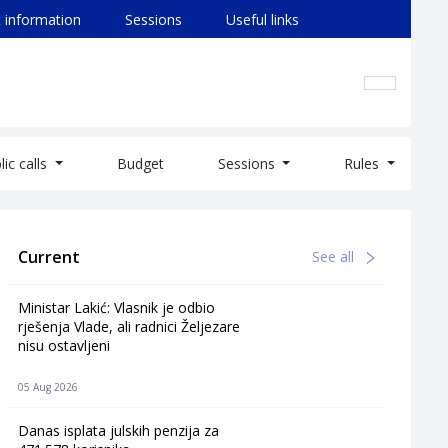
 information
Sessions
Useful links
lic calls
Budget
Sessions
Rules
Current
See all
Ministar Lakić: Vlasnik je odbio
rješenja Vlade, ali radnici Željezare
nisu ostavljeni
05 Aug 2026
Danas isplata julskih penzija za