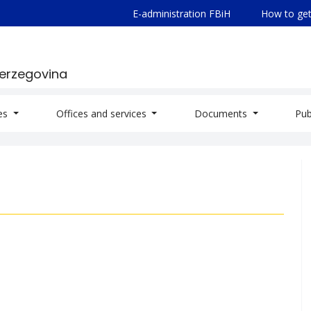
E-administration FBiH
How to get
Herzegovina
ies
Offices and services
Documents
Pub