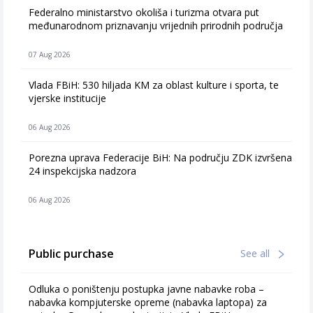
Federalno ministarstvo okoliša i turizma otvara put
međunarodnom priznavanju vrijednih prirodnih područja
07 Aug 2026
Vlada FBiH: 530 hiljada KM za oblast kulture i sporta, te
vjerske institucije
06 Aug 2026
Porezna uprava Federacije BiH: Na području ZDK izvršena
24 inspekcijska nadzora
06 Aug 2026
Public purchase
See all
Odluka o poništenju postupka javne nabavke roba –
nabavka kompjuterske opreme (nabavka laptopa) za