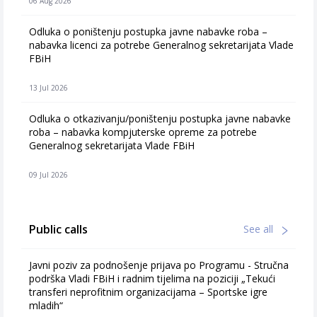
06 Aug 2026
Odluka o poništenju postupka javne nabavke roba –
nabavka licenci za potrebe Generalnog sekretarijata Vlade
FBiH
13 Jul 2026
Odluka o otkazivanju/poništenju postupka javne nabavke
roba – nabavka kompjuterske opreme za potrebe
Generalnog sekretarijata Vlade FBiH
09 Jul 2026
Public calls
See all
Javni poziv za podnošenje prijava po Programu - Stručna
podrška Vladi FBiH i radnim tijelima na poziciji „Tekući
transferi neprofitnim organizacijama – Sportske igre
mladih“