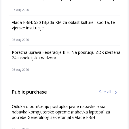
07 Aug 2026
Vlada FBiH: 530 hiljada KM za oblast kulture i sporta, te
vjerske institucije
06 Aug 2026
Porezna uprava Federacije BiH: Na području ZDK izvršena
24 inspekcijska nadzora
06 Aug 2026
Public purchase
See all
Odluka o poništenju postupka javne nabavke roba –
nabavka kompjuterske opreme (nabavka laptopa) za
potrebe Generalnog sekretarijata Vlade FBiH