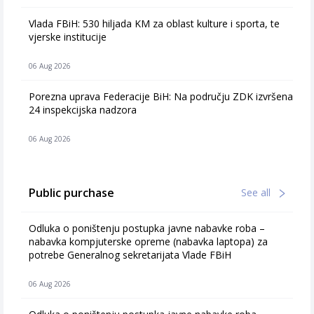
Vlada FBiH: 530 hiljada KM za oblast kulture i sporta, te
vjerske institucije
06 Aug 2026
Porezna uprava Federacije BiH: Na području ZDK izvršena
24 inspekcijska nadzora
06 Aug 2026
Public purchase
See all
Odluka o poništenju postupka javne nabavke roba –
nabavka kompjuterske opreme (nabavka laptopa) za
potrebe Generalnog sekretarijata Vlade FBiH
06 Aug 2026