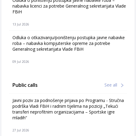
Odluka o poništenju postupka javne nabavke roba –
nabavka licenci za potrebe Generalnog sekretarijata Vlade
FBiH
13 Jul 2026
Odluka o otkazivanju/poništenju postupka javne nabavke
roba – nabavka kompjuterske opreme za potrebe
Generalnog sekretarijata Vlade FBiH
09 Jul 2026
Public calls
See all
Javni poziv za podnošenje prijava po Programu - Stručna
podrška Vladi FBiH i radnim tijelima na poziciji „Tekući
transferi neprofitnim organizacijama – Sportske igre
mladih“
27 Jul 2026