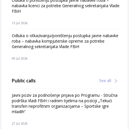
Odluka o poništenju postupka javne nabavke roba –
nabavka licenci za potrebe Generalnog sekretarijata Vlade
FBiH
13 Jul 2026
Odluka o otkazivanju/poništenju postupka javne nabavke
roba – nabavka kompjuterske opreme za potrebe
Generalnog sekretarijata Vlade FBiH
09 Jul 2026
Public calls
See all
Javni poziv za podnošenje prijava po Programu - Stručna
podrška Vladi FBiH i radnim tijelima na poziciji „Tekući
transferi neprofitnim organizacijama – Sportske igre
mladih“
27 Jul 2026