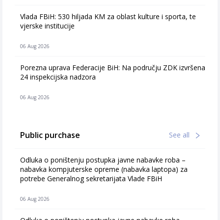
Vlada FBiH: 530 hiljada KM za oblast kulture i sporta, te
vjerske institucije
06 Aug 2026
Porezna uprava Federacije BiH: Na području ZDK izvršena
24 inspekcijska nadzora
06 Aug 2026
Public purchase
See all
Odluka o poništenju postupka javne nabavke roba –
nabavka kompjuterske opreme (nabavka laptopa) za
potrebe Generalnog sekretarijata Vlade FBiH
06 Aug 2026