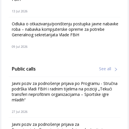
13 Jul 2026
Odluka o otkazivanju/poništenju postupka javne nabavke
roba – nabavka kompjuterske opreme za potrebe
Generalnog sekretarijata Vlade FBiH
09 Jul 2026
Public calls
See all
Javni poziv za podnošenje prijava po Programu - Stručna
podrška Vladi FBiH i radnim tijelima na poziciji „Tekući
transferi neprofitnim organizacijama – Sportske igre
mladih“
27 Jul 2026
Javni poziv za podnošenje prijava za