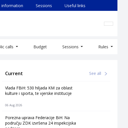
 information
Sessions
Useful links
lic calls
Budget
Sessions
Rules
Current
See all
Vlada FBiH: 530 hiljada KM za oblast
kulture i sporta, te vjerske institucije
06 Aug 2026
Porezna uprava Federacije BiH: Na
području ZDK izvršena 24 inspekcijska