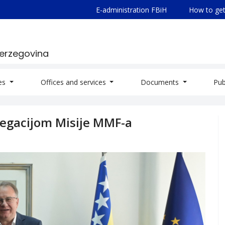
E-administration FBiH
How to get
Herzegovina
ies
Offices and services
Documents
Pub
legacijom Misije MMF-a