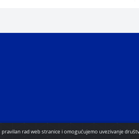
ght 2021. Government of Federation of Bosnia and Herz
za pravilan rad web stranice i omogućujemo uvezivanje druš