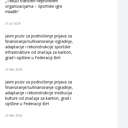
„Tekući transferi neprofitnim
organizacijama – Sportske igre
mladih“
27 Jul 2026
Javni poziv za podnošenje prijava za
finansiranje/sufinansiranje izgradnje,
adaptacije i rekonstrukcije sportske
infrastrukture od značaja za kanton,
grad i opštine u Federaciji BiH
25 Mar 2026
Javni poziv za podnošenje prijava za
finansiranje/sufinansiranje izgradnje,
adaptacije i rekonstrukcije institucija
kulture od značaja za kanton, grad i
opštine u Federaciji BiH
25 Mar 2026