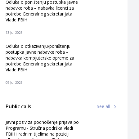
Odluka o poništenju postupka javne
nabavke roba – nabavka licenci za
potrebe Generalnog sekretarijata
Vlade FBiH
13 Jul 2026
Odluka o otkazivanju/poništenju
postupka javne nabavke roba –
nabavka kompjuterske opreme za
potrebe Generalnog sekretarijata
Vlade FBiH
09 Jul 2026
Public calls
See all
Javni poziv za podnošenje prijava po
Programu - Stručna podrška Vladi
FBiH i radnim tijelima na poziciji