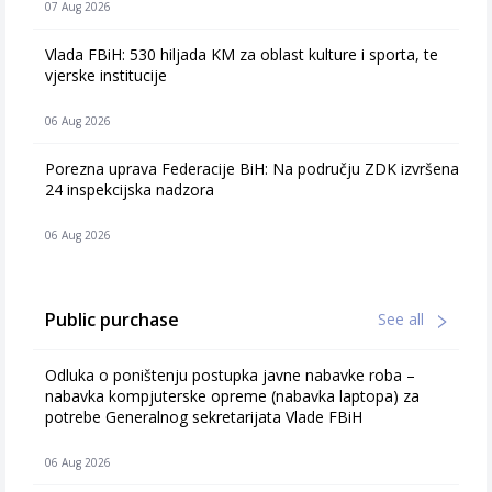
07 Aug 2026
Vlada FBiH: 530 hiljada KM za oblast kulture i sporta, te
vjerske institucije
06 Aug 2026
Porezna uprava Federacije BiH: Na području ZDK izvršena
24 inspekcijska nadzora
06 Aug 2026
Public purchase
See all
Odluka o poništenju postupka javne nabavke roba –
nabavka kompjuterske opreme (nabavka laptopa) za
potrebe Generalnog sekretarijata Vlade FBiH
06 Aug 2026