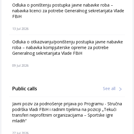
Odluka o poništenju postupka javne nabavke roba –
nabavka licenci za potrebe Generalnog sekretarijata Vlade
FBiH
13 Jul 2026
Odluka o otkazivanju/poništenju postupka javne nabavke
roba – nabavka kompjuterske opreme za potrebe
Generalnog sekretarijata Vlade FBiH
09 Jul 2026
Public calls
See all
Javni poziv za podnošenje prijava po Programu - Stručna
podrška Vladi FBiH i radnim tijelima na poziciji „Tekući
transferi neprofitnim organizacijama – Sportske igre
mladih“
27 Jul 2026