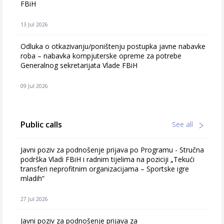
FBiH
13 Jul 2026
Odluka o otkazivanju/poništenju postupka javne nabavke
roba – nabavka kompjuterske opreme za potrebe
Generalnog sekretarijata Vlade FBiH
09 Jul 2026
Public calls
See all
Javni poziv za podnošenje prijava po Programu - Stručna
podrška Vladi FBiH i radnim tijelima na poziciji „Tekući
transferi neprofitnim organizacijama – Sportske igre
mladih“
27 Jul 2026
Javni poziv za podnošenje prijava za