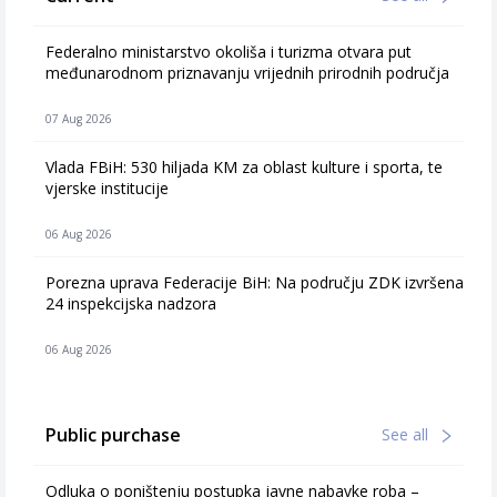
Federalno ministarstvo okoliša i turizma otvara put
međunarodnom priznavanju vrijednih prirodnih područja
07 Aug 2026
Vlada FBiH: 530 hiljada KM za oblast kulture i sporta, te
vjerske institucije
06 Aug 2026
Porezna uprava Federacije BiH: Na području ZDK izvršena
24 inspekcijska nadzora
06 Aug 2026
Public purchase
See all
Odluka o poništenju postupka javne nabavke roba –