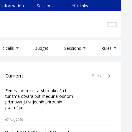
 information
Sessions
Useful links
lic calls
Budget
Sessions
Rules
Current
See all
Federalno ministarstvo okoliša i
turizma otvara put međunarodnom
priznavanju vrijednih prirodnih
područja
07 Aug 2026