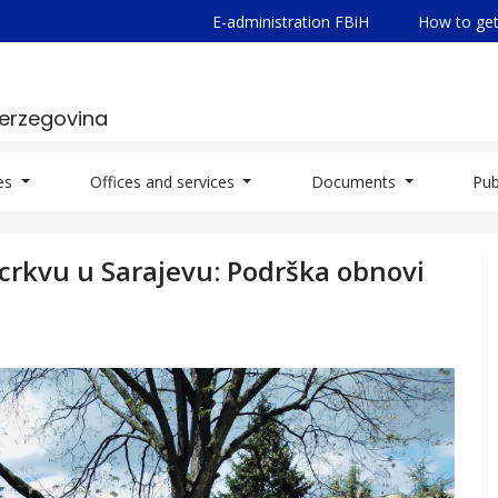
E-administration FBiH
How to get
Herzegovina
ies
Offices and services
Documents
Pub
crkvu u Sarajevu: Podrška obnovi