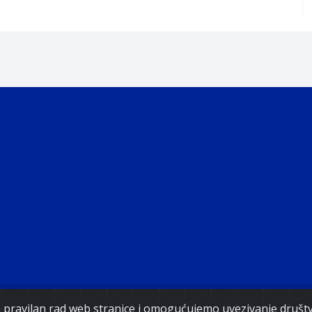
ght 2021. Government of Federation of Bosnia and Herz
za pravilan rad web stranice i omogućujemo uvezivanje druš