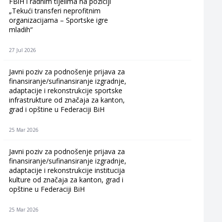
FBiH i radnim tijelima na poziciji
„Tekući transferi neprofitnim
organizacijama – Sportske igre
mladih“
27 Jul 2026
Javni poziv za podnošenje prijava za
finansiranje/sufinansiranje izgradnje,
adaptacije i rekonstrukcije sportske
infrastrukture od značaja za kanton,
grad i opštine u Federaciji BiH
25 Mar 2026
Javni poziv za podnošenje prijava za
finansiranje/sufinansiranje izgradnje,
adaptacije i rekonstrukcije institucija
kulture od značaja za kanton, grad i
opštine u Federaciji BiH
25 Mar 2026