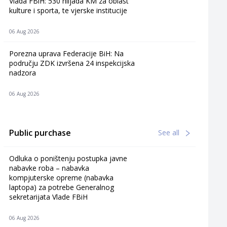
Vlada FBiH: 530 hiljada KM za oblast
kulture i sporta, te vjerske institucije
06 Aug 2026
Porezna uprava Federacije BiH: Na
području ZDK izvršena 24 inspekcijska
nadzora
06 Aug 2026
Public purchase
See all
Odluka o poništenju postupka javne
nabavke roba – nabavka
kompjuterske opreme (nabavka
laptopa) za potrebe Generalnog
sekretarijata Vlade FBiH
06 Aug 2026