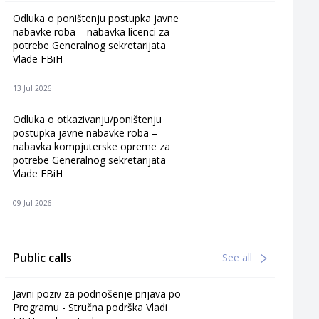
Odluka o poništenju postupka javne
nabavke roba – nabavka licenci za
potrebe Generalnog sekretarijata
Vlade FBiH
13 Jul 2026
Odluka o otkazivanju/poništenju
postupka javne nabavke roba –
nabavka kompjuterske opreme za
potrebe Generalnog sekretarijata
Vlade FBiH
09 Jul 2026
Public calls
See all
Javni poziv za podnošenje prijava po
Programu - Stručna podrška Vladi