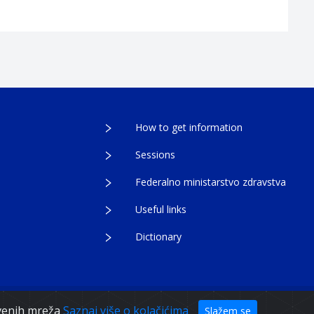
How to get information
Sessions
Federalno ministarstvo zdravstva
Useful links
Dictionary
egovina
tvenih mreža
Saznaj više o kolačićima
Slažem se