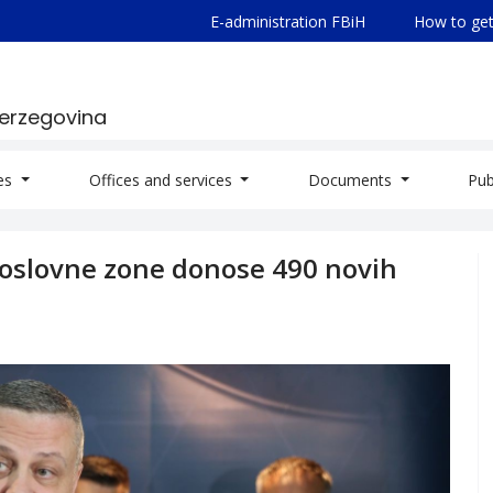
E-administration FBiH
How to get
Herzegovina
ies
Offices and services
Documents
Pub
 poslovne zone donose 490 novih