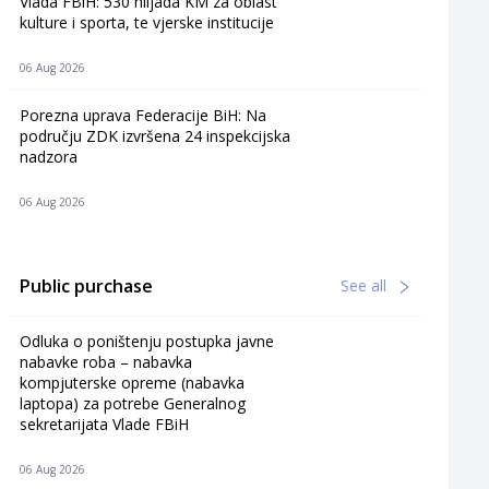
Vlada FBiH: 530 hiljada KM za oblast
kulture i sporta, te vjerske institucije
06 Aug 2026
Porezna uprava Federacije BiH: Na
području ZDK izvršena 24 inspekcijska
nadzora
06 Aug 2026
Public purchase
See all
Odluka o poništenju postupka javne
nabavke roba – nabavka
kompjuterske opreme (nabavka
laptopa) za potrebe Generalnog
sekretarijata Vlade FBiH
06 Aug 2026