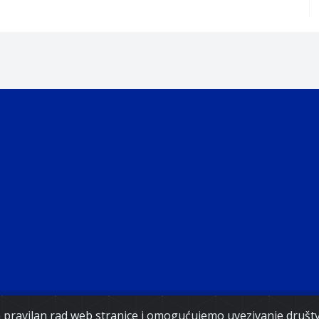
ght 2021. Government of Federation of Bosnia and Herz
za pravilan rad web stranice i omogućujemo uvezivanje druš