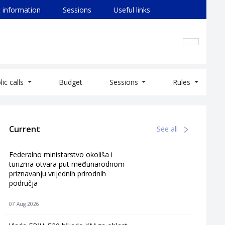
 information
Sessions
Useful links
lic calls
Budget
Sessions
Rules
Current
See all
Federalno ministarstvo okoliša i
turizma otvara put međunarodnom
priznavanju vrijednih prirodnih
područja
07 Aug 2026