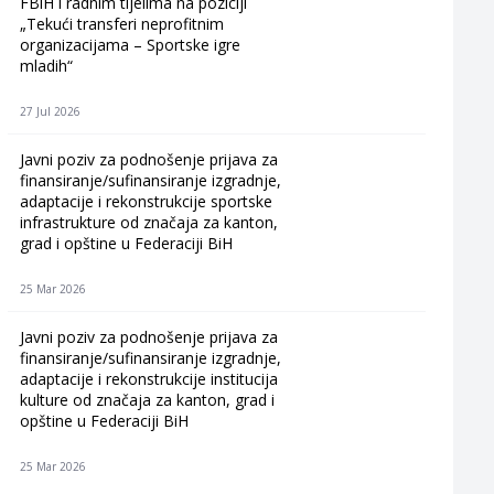
FBiH i radnim tijelima na poziciji
„Tekući transferi neprofitnim
organizacijama – Sportske igre
mladih“
27 Jul 2026
Javni poziv za podnošenje prijava za
finansiranje/sufinansiranje izgradnje,
adaptacije i rekonstrukcije sportske
infrastrukture od značaja za kanton,
grad i opštine u Federaciji BiH
25 Mar 2026
Javni poziv za podnošenje prijava za
finansiranje/sufinansiranje izgradnje,
adaptacije i rekonstrukcije institucija
kulture od značaja za kanton, grad i
opštine u Federaciji BiH
25 Mar 2026