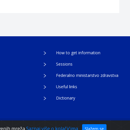
How to get information
Sessions
Federalno ministarstvo zdravstva
Useful links
Dictionary
egovina
tvenih mreža
Saznaj više o kolačićima
Slažem se