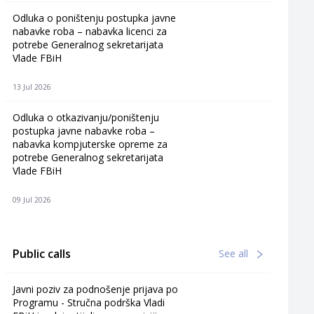
Odluka o poništenju postupka javne
nabavke roba – nabavka licenci za
potrebe Generalnog sekretarijata
Vlade FBiH
13 Jul 2026
Odluka o otkazivanju/poništenju
postupka javne nabavke roba –
nabavka kompjuterske opreme za
potrebe Generalnog sekretarijata
Vlade FBiH
09 Jul 2026
Public calls
See all
Javni poziv za podnošenje prijava po
Programu - Stručna podrška Vladi