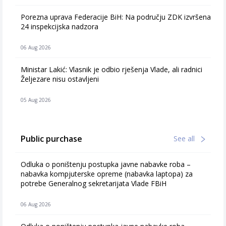
Porezna uprava Federacije BiH: Na području ZDK izvršena
24 inspekcijska nadzora
06 Aug 2026
Ministar Lakić: Vlasnik je odbio rješenja Vlade, ali radnici
Željezare nisu ostavljeni
05 Aug 2026
Public purchase
See all
Odluka o poništenju postupka javne nabavke roba –
nabavka kompjuterske opreme (nabavka laptopa) za
potrebe Generalnog sekretarijata Vlade FBiH
06 Aug 2026