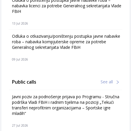
Odluka o poništenju postupka javne nabavke roba –
nabavka licenci za potrebe Generalnog sekretarijata Vlade
FBiH
13 Jul 2026
Odluka o otkazivanju/poništenju postupka javne nabavke
roba – nabavka kompjuterske opreme za potrebe
Generalnog sekretarijata Vlade FBiH
09 Jul 2026
Public calls
See all
Javni poziv za podnošenje prijava po Programu - Stručna
podrška Vladi FBiH i radnim tijelima na poziciji „Tekući
transferi neprofitnim organizacijama – Sportske igre
mladih“
27 Jul 2026