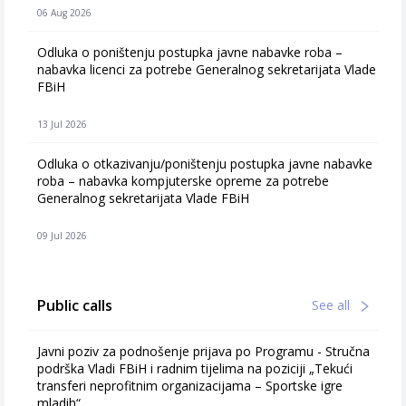
06 Aug 2026
Odluka o poništenju postupka javne nabavke roba –
nabavka licenci za potrebe Generalnog sekretarijata Vlade
FBiH
13 Jul 2026
Odluka o otkazivanju/poništenju postupka javne nabavke
roba – nabavka kompjuterske opreme za potrebe
Generalnog sekretarijata Vlade FBiH
09 Jul 2026
Public calls
See all
Javni poziv za podnošenje prijava po Programu - Stručna
podrška Vladi FBiH i radnim tijelima na poziciji „Tekući
transferi neprofitnim organizacijama – Sportske igre
mladih“