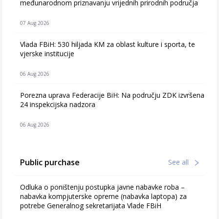
međunarodnom priznavanju vrijednih prirodnih područja
07 Aug 2026
Vlada FBiH: 530 hiljada KM za oblast kulture i sporta, te
vjerske institucije
06 Aug 2026
Porezna uprava Federacije BiH: Na području ZDK izvršena
24 inspekcijska nadzora
06 Aug 2026
Public purchase
See all
Odluka o poništenju postupka javne nabavke roba –
nabavka kompjuterske opreme (nabavka laptopa) za
potrebe Generalnog sekretarijata Vlade FBiH