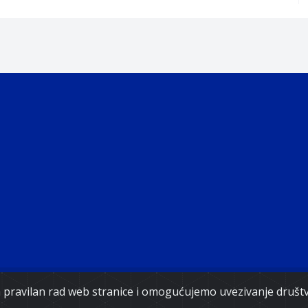
ght 2021. Government of Federation of Bosnia and Herz
za pravilan rad web stranice i omogućujemo uvezivanje druš