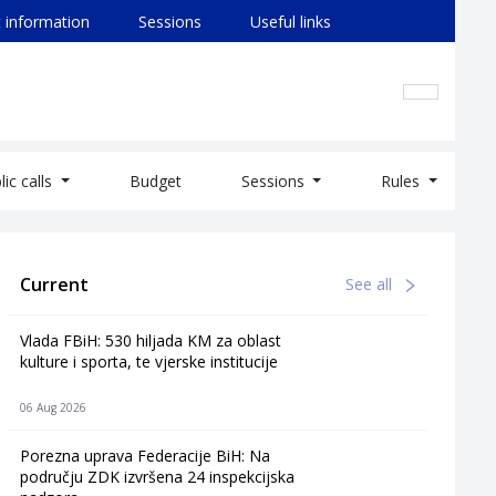
 information
Sessions
Useful links
lic calls
Budget
Sessions
Rules
Current
See all
Vlada FBiH: 530 hiljada KM za oblast
kulture i sporta, te vjerske institucije
06 Aug 2026
Porezna uprava Federacije BiH: Na
području ZDK izvršena 24 inspekcijska