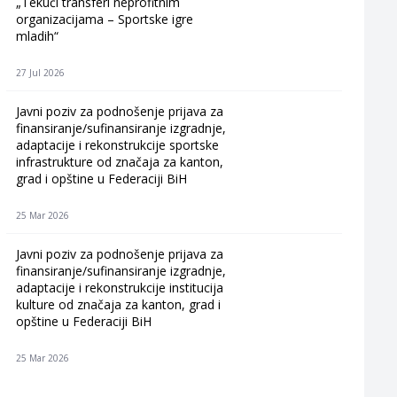
„Tekući transferi neprofitnim
organizacijama – Sportske igre
mladih“
27 Jul 2026
Javni poziv za podnošenje prijava za
finansiranje/sufinansiranje izgradnje,
adaptacije i rekonstrukcije sportske
infrastrukture od značaja za kanton,
grad i opštine u Federaciji BiH
25 Mar 2026
Javni poziv za podnošenje prijava za
finansiranje/sufinansiranje izgradnje,
adaptacije i rekonstrukcije institucija
kulture od značaja za kanton, grad i
opštine u Federaciji BiH
25 Mar 2026