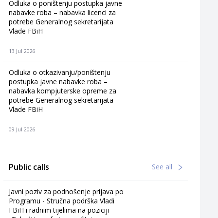
Odluka o poništenju postupka javne
nabavke roba – nabavka licenci za
potrebe Generalnog sekretarijata
Vlade FBiH
13 Jul 2026
Odluka o otkazivanju/poništenju
postupka javne nabavke roba –
nabavka kompjuterske opreme za
potrebe Generalnog sekretarijata
Vlade FBiH
09 Jul 2026
Public calls
See all
Javni poziv za podnošenje prijava po
Programu - Stručna podrška Vladi
FBiH i radnim tijelima na poziciji