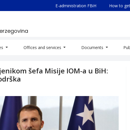
E-administration FBiH
How to get
Herzegovina
ies
Offices and services
Documents
Pub
jenikom šefa Misije IOM-a u BiH:
odrška