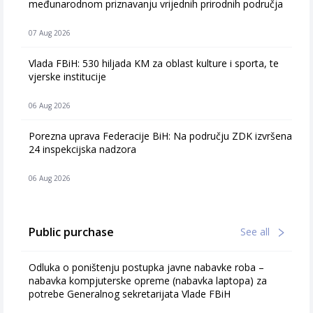
međunarodnom priznavanju vrijednih prirodnih područja
07 Aug 2026
Vlada FBiH: 530 hiljada KM za oblast kulture i sporta, te
vjerske institucije
06 Aug 2026
Porezna uprava Federacije BiH: Na području ZDK izvršena
24 inspekcijska nadzora
06 Aug 2026
Public purchase
See all
Odluka o poništenju postupka javne nabavke roba –
nabavka kompjuterske opreme (nabavka laptopa) za
potrebe Generalnog sekretarijata Vlade FBiH