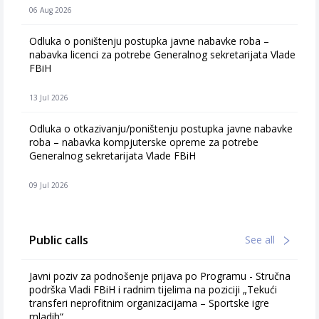
06 Aug 2026
Odluka o poništenju postupka javne nabavke roba –
nabavka licenci za potrebe Generalnog sekretarijata Vlade
FBiH
13 Jul 2026
Odluka o otkazivanju/poništenju postupka javne nabavke
roba – nabavka kompjuterske opreme za potrebe
Generalnog sekretarijata Vlade FBiH
09 Jul 2026
Public calls
See all
Javni poziv za podnošenje prijava po Programu - Stručna
podrška Vladi FBiH i radnim tijelima na poziciji „Tekući
transferi neprofitnim organizacijama – Sportske igre
mladih“