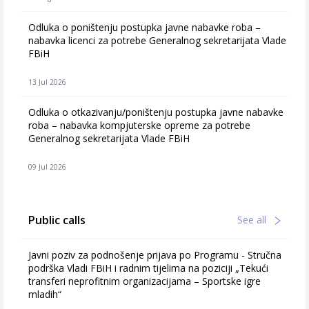
Odluka o poništenju postupka javne nabavke roba –
nabavka licenci za potrebe Generalnog sekretarijata Vlade
FBiH
13 Jul 2026
Odluka o otkazivanju/poništenju postupka javne nabavke
roba – nabavka kompjuterske opreme za potrebe
Generalnog sekretarijata Vlade FBiH
09 Jul 2026
Public calls
See all
Javni poziv za podnošenje prijava po Programu - Stručna
podrška Vladi FBiH i radnim tijelima na poziciji „Tekući
transferi neprofitnim organizacijama – Sportske igre
mladih“