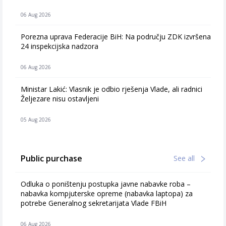
06 Aug 2026
Porezna uprava Federacije BiH: Na području ZDK izvršena
24 inspekcijska nadzora
06 Aug 2026
Ministar Lakić: Vlasnik je odbio rješenja Vlade, ali radnici
Željezare nisu ostavljeni
05 Aug 2026
Public purchase
See all
Odluka o poništenju postupka javne nabavke roba –
nabavka kompjuterske opreme (nabavka laptopa) za
potrebe Generalnog sekretarijata Vlade FBiH
06 Aug 2026