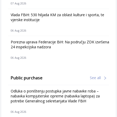
07 Aug 2026
Vlada FBiH: 530 hiljada KM za oblast kulture i sporta, te
vjerske institucije
06 Aug 2026
Porezna uprava Federacije BiH: Na području ZDK izvršena
24 inspekcijska nadzora
06 Aug 2026
Public purchase
See all
Odluka o poništenju postupka javne nabavke roba –
nabavka kompjuterske opreme (nabavka laptopa) za
potrebe Generalnog sekretarijata Vlade FBiH
06 Aug 2026