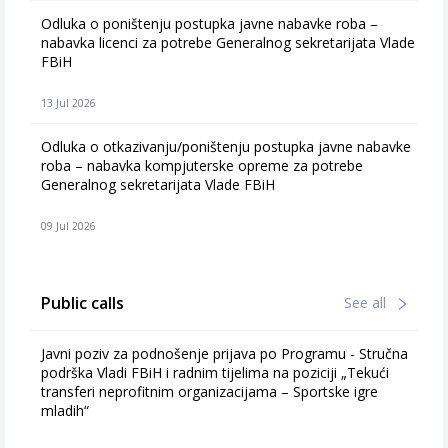
Odluka o poništenju postupka javne nabavke roba –
nabavka licenci za potrebe Generalnog sekretarijata Vlade
FBiH
13 Jul 2026
Odluka o otkazivanju/poništenju postupka javne nabavke
roba – nabavka kompjuterske opreme za potrebe
Generalnog sekretarijata Vlade FBiH
09 Jul 2026
Public calls
See all
Javni poziv za podnošenje prijava po Programu - Stručna
podrška Vladi FBiH i radnim tijelima na poziciji „Tekući
transferi neprofitnim organizacijama – Sportske igre
mladih“