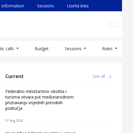
 information
Sessions
Useful links
lic calls
Budget
Sessions
Rules
Current
See all
Federalno ministarstvo okoliša i
turizma otvara put međunarodnom
priznavanju vrijednih prirodnih
područja
07 Aug 2026