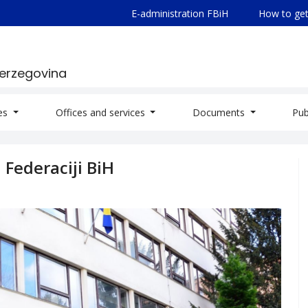
E-administration FBiH
How to get
Herzegovina
ies
Offices and services
Documents
Pub
u Federaciji BiH