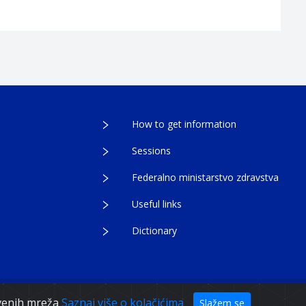
How to get information
Sessions
Federalno ministarstvo zdravstva
Useful links
Dictionary
egovina
tvenih mreža
Saznaj više o kolačićima
Slažem se