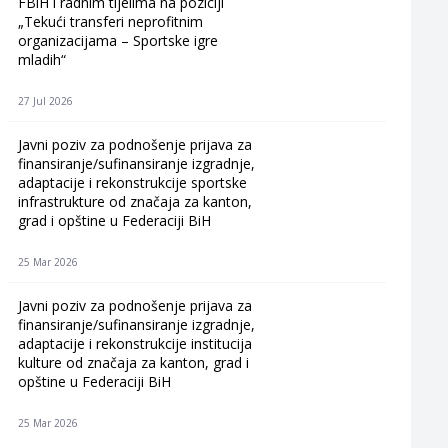
FBiH i radnim tijelima na poziciji
„Tekući transferi neprofitnim
organizacijama – Sportske igre
mladih“
27 Jul 2026
Javni poziv za podnošenje prijava za
finansiranje/sufinansiranje izgradnje,
adaptacije i rekonstrukcije sportske
infrastrukture od značaja za kanton,
grad i opštine u Federaciji BiH
25 Mar 2026
Javni poziv za podnošenje prijava za
finansiranje/sufinansiranje izgradnje,
adaptacije i rekonstrukcije institucija
kulture od značaja za kanton, grad i
opštine u Federaciji BiH
25 Mar 2026