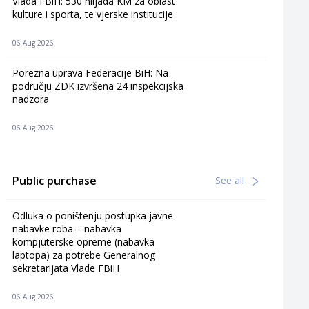
Vlada FBiH: 530 hiljada KM za oblast
kulture i sporta, te vjerske institucije
06 Aug 2026
Porezna uprava Federacije BiH: Na
području ZDK izvršena 24 inspekcijska
nadzora
06 Aug 2026
Public purchase
See all
Odluka o poništenju postupka javne
nabavke roba – nabavka
kompjuterske opreme (nabavka
laptopa) za potrebe Generalnog
sekretarijata Vlade FBiH
06 Aug 2026