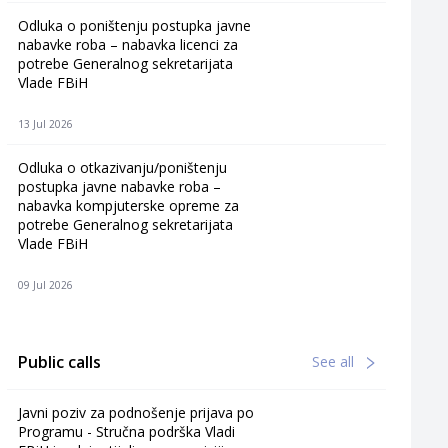
Odluka o poništenju postupka javne
nabavke roba – nabavka licenci za
potrebe Generalnog sekretarijata
Vlade FBiH
13 Jul 2026
Odluka o otkazivanju/poništenju
postupka javne nabavke roba –
nabavka kompjuterske opreme za
potrebe Generalnog sekretarijata
Vlade FBiH
09 Jul 2026
Public calls
See all
Javni poziv za podnošenje prijava po
Programu - Stručna podrška Vladi