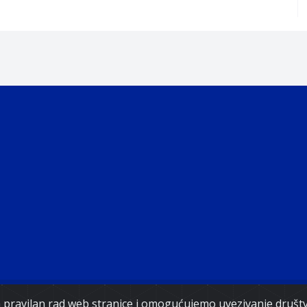
ght 2021. Government of Federation of Bosnia and Herz
za pravilan rad web stranice i omogućujemo uvezivanje druš