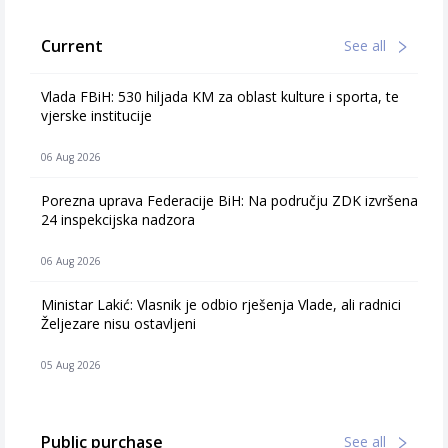
Current
See all
Vlada FBiH: 530 hiljada KM za oblast kulture i sporta, te
vjerske institucije
06 Aug 2026
Porezna uprava Federacije BiH: Na području ZDK izvršena
24 inspekcijska nadzora
06 Aug 2026
Ministar Lakić: Vlasnik je odbio rješenja Vlade, ali radnici
Željezare nisu ostavljeni
05 Aug 2026
Public purchase
See all