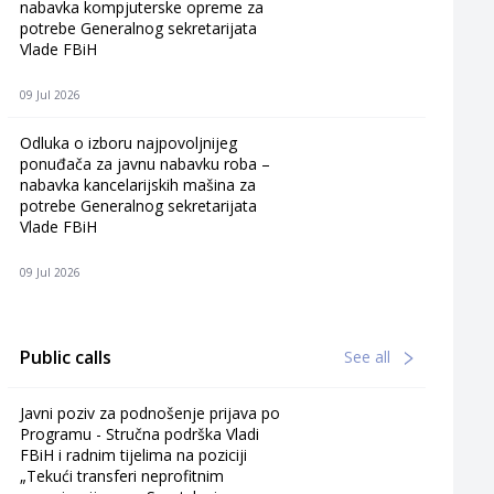
nabavka kompjuterske opreme za
potrebe Generalnog sekretarijata
Vlade FBiH
09 Jul 2026
Odluka o izboru najpovoljnijeg
ponuđača za javnu nabavku roba –
nabavka kancelarijskih mašina za
potrebe Generalnog sekretarijata
Vlade FBiH
09 Jul 2026
Public calls
See all
Javni poziv za podnošenje prijava po
Programu - Stručna podrška Vladi
FBiH i radnim tijelima na poziciji
„Tekući transferi neprofitnim