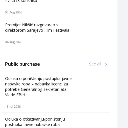
471.578 korisnika
05 Aug 2026
Premijer Nikšić razgovarao s
direktorom Sarajevo Film Festivala
04 Aug 2026
Public purchase
See all
Odluka o poništenju postupka javne
nabavke roba – nabavka licenci za
potrebe Generalnog sekretarijata
Vlade FBiH
13 Jul 2026
Odluka o otkazivanju/poništenju
postupka javne nabavke roba –