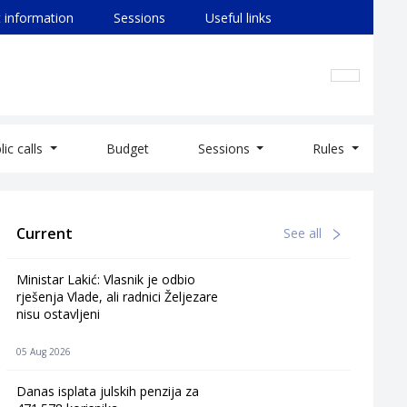
 information
Sessions
Useful links
lic calls
Budget
Sessions
Rules
Current
See all
Ministar Lakić: Vlasnik je odbio
rješenja Vlade, ali radnici Željezare
nisu ostavljeni
05 Aug 2026
Danas isplata julskih penzija za