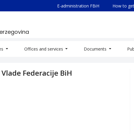
E-administration FBiH
How to get
Herzegovina
ies
Offices and services
Documents
Pub
 Vlade Federacije BiH