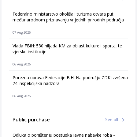
Federalno ministarstvo okoliša i turizma otvara put
međunarodnom priznavanju vrijednih prirodnih područja
07 Aug 2026
Vlada FBiH: 530 hiljada KM za oblast kulture i sporta, te
vjerske institucije
06 Aug 2026
Porezna uprava Federacije BiH: Na području ZDK izvršena
24 inspekcijska nadzora
06 Aug 2026
Public purchase
See all
Odluka o poništenju postupka javne nabavke roba –