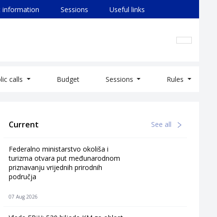
 information
Sessions
Useful links
lic calls
Budget
Sessions
Rules
Current
See all
Federalno ministarstvo okoliša i
turizma otvara put međunarodnom
priznavanju vrijednih prirodnih
područja
07 Aug 2026