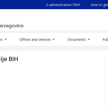
E-administration FBiH
How to get
Herzegovina
ies
Offices and services
Documents
Pub
ije BiH