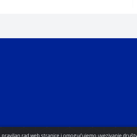
ght 2021. Government of Federation of Bosnia and Herz
za pravilan rad web stranice i omogućujemo uvezivanje druš