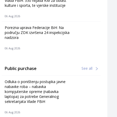
Vlada FBiH: 530 hiljada KM za oblast
kulture i sporta, te vjerske institucije
06 Aug 2026
Porezna uprava Federacije BiH: Na
području ZDK izvršena 24 inspekcijska
nadzora
06 Aug 2026
Public purchase
See all
Odluka o poništenju postupka javne
nabavke roba – nabavka
kompjuterske opreme (nabavka
laptopa) za potrebe Generalnog
sekretarijata Vlade FBiH
06 Aug 2026