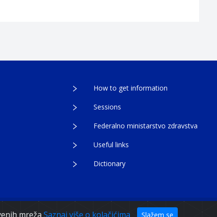
How to get information
Sessions
Federalno ministarstvo zdravstva
Useful links
Dictionary
egovina
tvenih mreža
Saznaj više o kolačićima
Slažem se