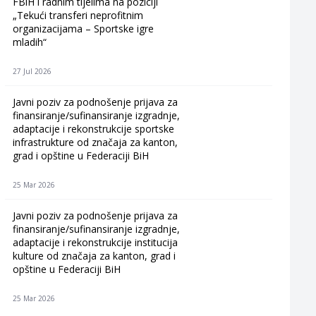
FBiH i radnim tijelima na poziciji
„Tekući transferi neprofitnim
organizacijama – Sportske igre
mladih“
27 Jul 2026
Javni poziv za podnošenje prijava za
finansiranje/sufinansiranje izgradnje,
adaptacije i rekonstrukcije sportske
infrastrukture od značaja za kanton,
grad i opštine u Federaciji BiH
25 Mar 2026
Javni poziv za podnošenje prijava za
finansiranje/sufinansiranje izgradnje,
adaptacije i rekonstrukcije institucija
kulture od značaja za kanton, grad i
opštine u Federaciji BiH
25 Mar 2026