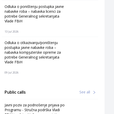
Odluka o poništenju postupka javne
nabavke roba – nabavka licenci za
potrebe Generalnog sekretarijata
Vlade FBiH
13 Jul 2026
Odluka o otkazivanju/poništenju
postupka javne nabavke roba –
nabavka kompjuterske opreme za
potrebe Generalnog sekretarijata
Vlade FBiH
09 Jul 2026
Public calls
See all
Javni poziv za podnošenje prijava po
Programu - Stručna podrška Vladi