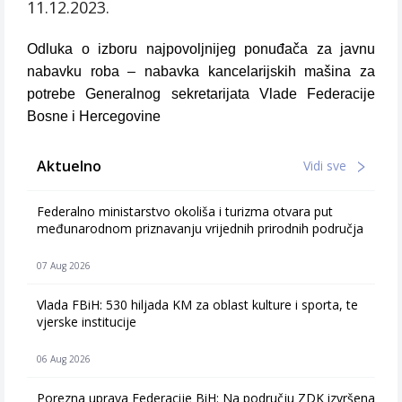
11.12.2023.
Odluka o izboru najpovoljnijeg ponuđača za javnu
nabavku roba – nabavka kancelarijskih mašina za
potrebe Generalnog sekretarijata Vlade Federacije
Bosne i Hercegovine
Aktuelno
Vidi sve
Federalno ministarstvo okoliša i turizma otvara put
međunarodnom priznavanju vrijednih prirodnih područja
07 Aug 2026
Vlada FBiH: 530 hiljada KM za oblast kulture i sporta, te
vjerske institucije
06 Aug 2026
Porezna uprava Federacije BiH: Na području ZDK izvršena