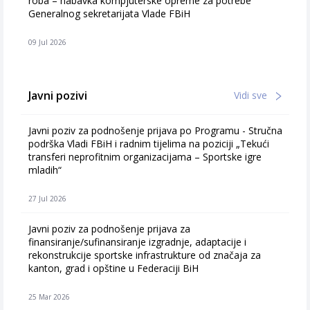
roba – nabavka kompjuterske opreme za potrebe
Generalnog sekretarijata Vlade FBiH
09 Jul 2026
Javni pozivi
Vidi sve
Javni poziv za podnošenje prijava po Programu - Stručna
podrška Vladi FBiH i radnim tijelima na poziciji „Tekući
transferi neprofitnim organizacijama – Sportske igre
mladih“
27 Jul 2026
Javni poziv za podnošenje prijava za
finansiranje/sufinansiranje izgradnje, adaptacije i
rekonstrukcije sportske infrastrukture od značaja za
kanton, grad i opštine u Federaciji BiH
25 Mar 2026