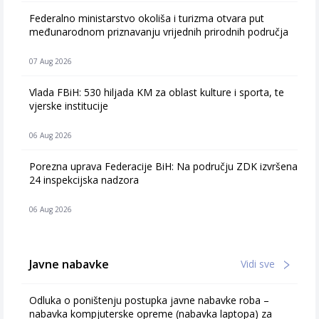
Federalno ministarstvo okoliša i turizma otvara put
međunarodnom priznavanju vrijednih prirodnih područja
07 Aug 2026
Vlada FBiH: 530 hiljada KM za oblast kulture i sporta, te
vjerske institucije
06 Aug 2026
Porezna uprava Federacije BiH: Na području ZDK izvršena
24 inspekcijska nadzora
06 Aug 2026
Javne nabavke
Vidi sve
Odluka o poništenju postupka javne nabavke roba –
nabavka kompjuterske opreme (nabavka laptopa) za