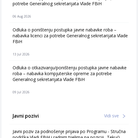
potrebe Generalnog sekretarijata Vlade FBiH
06 Aug 2026
Odluka o poništenju postupka javne nabavke roba –
nabavka licenci za potrebe Generalnog sekretarijata Vlade
FBiH
13 Jul 2026
Odluka o otkazivanju/poništenju postupka javne nabavke
roba – nabavka kompjuterske opreme za potrebe
Generalnog sekretarijata Vlade FBiH
09 Jul 2026
Javni pozivi
Vidi sve
Javni poziv za podnošenje prijava po Programu - Stručna
podrška Vladi FBiH i radnim tijelima na poziciji „Tekući