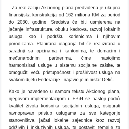
- Za realizaciju Akcionog plana predviđena je ukupna
finansijska konstrukcija od 162 miliona KM za period
do 2030. godine. Sredstva će biti usmjerena na
jačanje infrastrukture, obuku kadrova, razvoj lokalnih
usluga, kao i podršku korisnicima i njihovim
porodicama. Planirana ulaganja bit će realizirana u
saradnji sa općinama i kantonima, te domaćim i
međunarodnim partnerima, čime nastojimo
harmonizirati usluge u sistemu socijalne zaštite, te
omogućiti veću pristupačnost i proširivost usluga na
svakom dijelu Federacije - najavio je ministar Delić.
Kako je navedeno u samom tekstu Akcionog plana,
njegovom implementacijom u FBiH se nastoji podići
kvalitet života korisnika socijalnih usluga, osigurati
ravnopravan pristup uslugama za sve kategorije
stanovništva, jačati lokalne zajednice kroz razvoj
održivih i inkluzivnih usluga, te postaviti temelje za