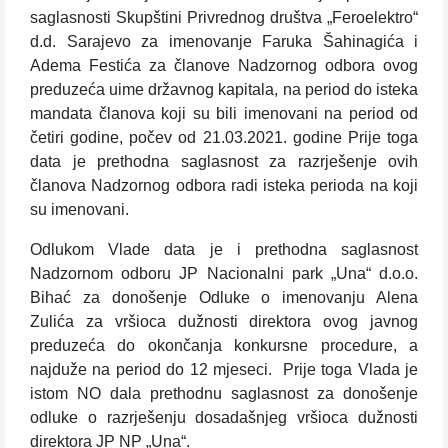
saglasnosti Skupštini Privrednog društva „Feroelektro“
d.d. Sarajevo za imenovanje Faruka Šahinagića i
Adema Festića za članove Nadzornog odbora ovog
preduzeća uime državnog kapitala, na period do isteka
mandata članova koji su bili imenovani na period od
četiri godine, počev od 21.03.2021. godine Prije toga
data je prethodna saglasnost za razrješenje ovih
članova Nadzornog odbora radi isteka perioda na koji
su imenovani.
Odlukom Vlade data je i prethodna saglasnost
Nadzornom odboru JP Nacionalni park „Una“ d.o.o.
Bihać za donošenje Odluke o imenovanju Alena
Zulića za vršioca dužnosti direktora ovog javnog
preduzeća do okončanja konkursne procedure, a
najduže na period do 12 mjeseci. Prije toga Vlada je
istom NO dala prethodnu saglasnost za donošenje
odluke o razrješenju dosadašnjeg vršioca dužnosti
direktora JP NP „Una“.