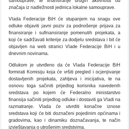
samouprave, te finansiranje drugih aktivnosti od
značaja iz nadležnosti jedinica lokalne samouprave.
Vlada Federacije BiH će stupanjem na snagu ove
odluke objaviti javni poziv za podnošenje prijava za
finansiranje i sufinansiranje pomenutih projekata, a
koji će sadržavati kriterije za dodjelu sredstava i bit će
objavljen na web stranici Vlade Federacije BiH i u
dnevnim novinama.
Odlukom je utvrđeno da će Vlada Federacije BiH
formirati Komisiju koja će vršiti pregled i ocjenjivanje
dostavljenih projekata, zahtjeva i inicijativa, te na
osnovu toga sačiniti prijedlog korisnika navedenih
sredstava po kojem će Federalno ministarstvo
finansija sačiniti prijedlog odluke i dostaviti ga Vladi na
razmatranje. Vlada će utvrditi konačne iznose
sredstava koji će biti doznačeni pojedinim općinama i
gradovima, kao i dinamiku doznačavanja, te način
izvještavanja o utrošenim sredstvima.