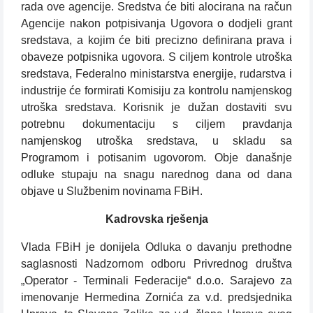
rada ove agencije. Sredstva će biti alocirana na račun
Agencije nakon potpisivanja Ugovora o dodjeli grant
sredstava, a kojim će biti precizno definirana prava i
obaveze potpisnika ugovora. S ciljem kontrole utroška
sredstava, Federalno ministarstva energije, rudarstva i
industrije će formirati Komisiju za kontrolu namjenskog
utroška sredstava. Korisnik je dužan dostaviti svu
potrebnu dokumentaciju s ciljem pravdanja
namjenskog utroška sredstava, u skladu sa
Programom i potisanim ugovorom. Obje današnje
odluke stupaju na snagu narednog dana od dana
objave u Službenim novinama FBiH.
Kadrovska rješenja
Vlada FBiH je donijela Odluka o davanju prethodne
saglasnosti Nadzornom odboru Privrednog društva
„Operator - Terminali Federacije“ d.o.o. Sarajevo za
imenovanje Hermedina Zornića za v.d. predsjednika