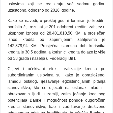
uslovima koji se realiziraju već sedmu godinu
uzastopno, odnosno od 2018. godine.
Kako se navodi, u prošloj godini formiran je kreditni
portfolio čiji rezultat je 201 odobreni kreditni zahtjev u
ukupnom iznosu od 28.401.810,50 KM, a prosječan
iznos kredita po zaprimljenim zahtjevima je
142.379,94 KM. Prosječna starosna dob korisnika
kredita je 30,5 godina, a korisnici kredita dolaze iz više
od 33 grada i naselja u Federaciji BiH.
Ciljevi i očekivani efekti realizacije kredita po
subordiniranim uslovima su, kako je obrazloženo,
između ostalog, rješavanje egzistencijalnih pitanja
stanovništva, što će utjecati na ostanak mladih i
obrazovanih ljudi u zemlji, zatim jačanje kreditnog
potencijala Banke i mogućnost ponude dugoročnih
kredita stanovništvu, kao i zadržavanje društveno
odgovornog pristupa kreditiranju, te učešće Banke u