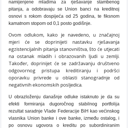
namijenjene mladima za rješavanje stambenog
pitanja, a odobravaju se Union banci na kreditnoj
osnovi s rokom dospijeća od 25 godina, te fiksnom
kamatnom stopom od 0,1 posto godišnje.
Ovom odlukom, kako je navedeno, u značajnoj
mjeri će se doprinijeti nastavku rješavanja
egzistencijalnih pitanja stanovništva, što će utjecati
na ostanak mladih i obrazovanih ljudi u zemlji.
Također, doprinijet će se zadržavanju društveno
odgovornog pristupa kreditiranju i podršci
oporavku privrede u oblasti stanogradnje od
negativnih ekonomskih posljedica.
U obrazloženju današnje odluke istaknuto je da su
efekti formiranja dugoročnog stabilnog portfolija
rezultat saradnje Vlade Federacije BiH kao većinskog
vlasnika Union banke i ove banke, između ostalog, i
po osnovu ugovora o kreditu po subordiniranim