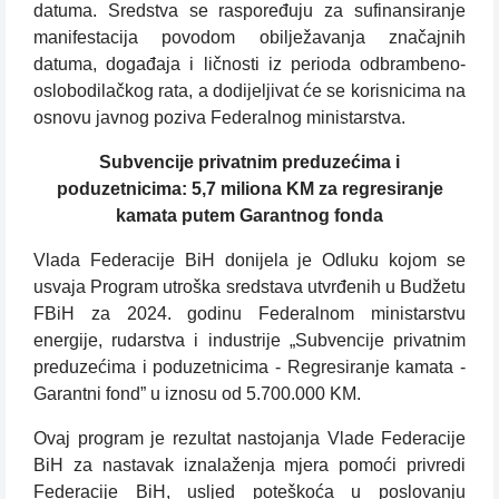
datuma. Sredstva se raspoređuju za sufinansiranje
manifestacija povodom obilježavanja značajnih
datuma, događaja i ličnosti iz perioda odbrambeno-
oslobodilačkog rata, a dodijeljivat će se korisnicima na
osnovu javnog poziva Federalnog ministarstva.
Subvencije privatnim preduzećima i
poduzetnicima: 5,7 miliona KM za regresiranje
kamata putem Garantnog fonda
Vlada Federacije BiH donijela je Odluku kojom se
usvaja Program utroška sredstava utvrđenih u Budžetu
FBiH za 2024. godinu Federalnom ministarstvu
energije, rudarstva i industrije „Subvencije privatnim
preduzećima i poduzetnicima - Regresiranje kamata -
Garantni fond” u iznosu od 5.700.000 KM.
Ovaj program je rezultat nastojanja Vlade Federacije
BiH za nastavak iznalaženja mjera pomoći privredi
Federacije BiH, usljed poteškoća u poslovanju