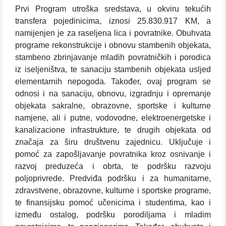
Prvi Program utroška sredstava, u okviru tekućih
transfera pojedinicima, iznosi 25.830.917 KM, a
namijenjen je za raseljena lica i povratnike. Obuhvata
programe rekonstrukcije i obnovu stambenih objekata,
stambeno zbrinjavanje mladih povratničkih i porodica
iz iseljeništva, te sanaciju stambenih objekata usljed
elementarnih nepogoda. Također, ovaj program se
odnosi i na sanaciju, obnovu, izgradnju i opremanje
objekata sakralne, obrazovne, sportske i kulturne
namjene, ali i putne, vodovodne, elektroenergetske i
kanalizacione infrastrukture, te drugih objekata od
značaja za širu društvenu zajednicu. Uključuje i
pomoć za zapošljavanje povratnika kroz osnivanje i
razvoj preduzeća i obrta, te podršku razvoju
poljoprivrede. Predviđa podršku i za humanitarne,
zdravstvene, obrazovne, kulturne i sportske programe,
te finansijsku pomoć učenicima i studentima, kao i
između ostalog, podršku porodiljama i mladim