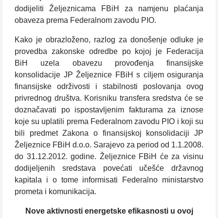
dodijeliti Željeznicama FBiH za namjenu plaćanja
obaveza prema Federalnom zavodu PIO.
Kako je obrazloženo, razlog za donošenje odluke je
provedba zakonske odredbe po kojoj je Federacija
BiH uzela obavezu provođenja finansijske
konsolidacije JP Željeznice FBiH s ciljem osiguranja
finansijske održivosti i stabilnosti poslovanja ovog
privrednog društva. Korisniku transfera sredstva će se
doznačavati po ispostavljenim fakturama za iznose
koje su uplatili prema Federalnom zavodu PIO i koji su
bili predmet Zakona o finansijskoj konsolidaciji JP
Željeznice FBiH d.o.o. Sarajevo za period od 1.1.2008.
do 31.12.2012. godine. Željeznice FBiH će za visinu
dodijeljenih sredstava povećati učešće državnog
kapitala i o tome informisati Federalno ministarstvo
prometa i komunikacija.
Nove aktivnosti energetske efikasnosti u ovoj