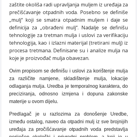
zaštite okoliša radi upravljanja muljem iz uređaja za
prečišćavanje otpadnih voda. Posebno se definiše
„mulj“ koji se smatra otpadnim muljem i daje se
definicija za „obrađeni mulj“. Nadalje se definišu
tehnologije za tretman mulja i uslovi za verifikaciju
tehnologija, kao i izlazni materijal (tretirani mulj) iz
procesa tretmana. Definisane su i analize mulja na
koje je proizvođač mulja obavezan.
Ovim propisom se definišu i uslovi za korištenje mulja
za različite namjene, skladištenje mulja, lokacije
odlaganja mulja. Uredba je temporalnog karaktera, do
preciziranja, odnosno izmjena i dopuna zakonske
materije u ovom dijelu.
Predlagač je u razlozima za donošenje Uredbe,
između ostalog, naveo da otpadni mulj iz sve brojnijih
uređaja za pročišćavanje otpadnih voda predstavlja
neriješen ekološki i privredni problem, a koji je u