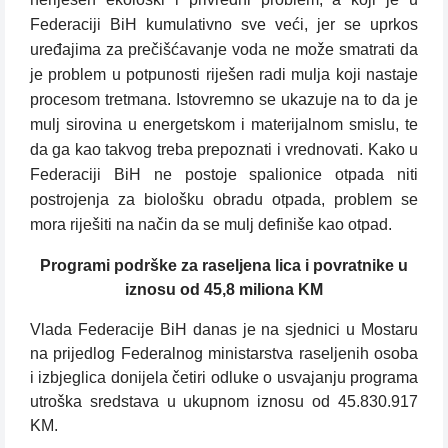
Federaciji BiH kumulativno sve veći, jer se uprkos
uređajima za prečišćavanje voda ne može smatrati da
je problem u potpunosti riješen radi mulja koji nastaje
procesom tretmana. Istovremno se ukazuje na to da je
mulj sirovina u energetskom i materijalnom smislu, te
da ga kao takvog treba prepoznati i vrednovati. Kako u
Federaciji BiH ne postoje spalionice otpada niti
postrojenja za biološku obradu otpada, problem se
mora riješiti na način da se mulj definiše kao otpad.
Programi podrške za raseljena lica i povratnike u
iznosu od 45,8 miliona KM
Vlada Federacije BiH danas je na sjednici u Mostaru
na prijedlog Federalnog ministarstva raseljenih osoba
i izbjeglica donijela četiri odluke o usvajanju programa
utroška sredstava u ukupnom iznosu od 45.830.917
KM.