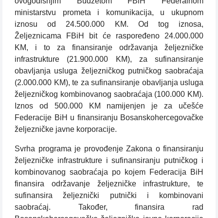
ovogodišnjim Budžetom FBiH Federalnom
ministarstvu prometa i komunikacija, u ukupnom
iznosu od 24.500.000 KM. Od tog iznosa,
Željeznicama FBiH bit će raspoređeno 24.000.000
KM, i to za finansiranje održavanja željezničke
infrastrukture (21.900.000 KM), za sufinansiranje
obavljanja usluga željezničkog putničkog saobraćaja
(2.000.000 KM), te za sufinansiranje obavljanja usluga
željezničkog kombinovanog saobraćaja (100.000 KM).
Iznos od 500.000 KM namijenjen je za učešće
Federacije BiH u finansiranju Bosanskohercegovačke
željezničke javne korporacije.
Svrha programa je provođenje Zakona o finansiranju
željezničke infrastrukture i sufinansiranju putničkog i
kombinovanog saobraćaja po kojem Federacija BiH
finansira održavanje željezničke infrastrukture, te
sufinansira željeznički putnički i kombinovani
saobraćaj. Također, finansira rad