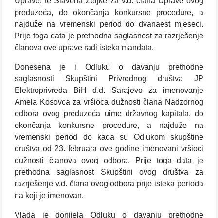
Uprave, te Slavena Zeljke za v.d. člana Uprave ovog
preduzeća, do okončanja konkursne procedure, a
najduže na vremenski period do dvanaest mjeseci.
Prije toga data je prethodna saglasnost za razrješenje
članova ove uprave radi isteka mandata.
Donesena je i Odluku o davanju prethodne
saglasnosti Skupštini Privrednog društva JP
Elektroprivreda BiH d.d. Sarajevo za imenovanje
Amela Kosovca za vršioca dužnosti člana Nadzornog
odbora ovog preduzeća uime državnog kapitala, do
okončanja konkursne procedure, a najduže na
vremenski period do kada su Odlukom skupštine
društva od 23. februara ove godine imenovani vršioci
dužnosti članova ovog odbora. Prije toga data je
prethodna saglasnost Skupštini ovog društva za
razrješenje v.d. člana ovog odbora prije isteka perioda
na koji je imenovan.
Vlada je donijela Odluku o davanju prethodne