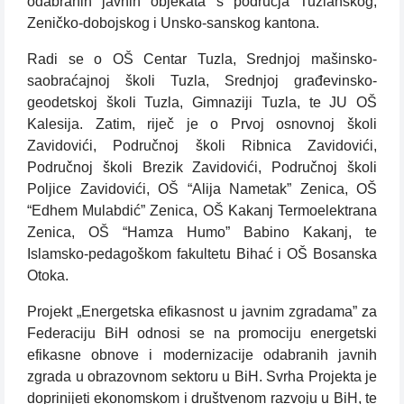
odabranih javnih objekata s područja Tuzlanskog,
Zeničko-dobojskog i Unsko-sanskog kantona.
Radi se o OŠ Centar Tuzla, Srednjoj mašinsko-
saobraćajnoj školi Tuzla, Srednjoj građevinsko-
geodetskoj školi Tuzla, Gimnaziji Tuzla, te JU OŠ
Kalesija. Zatim, riječ je o Prvoj osnovnoj školi
Zavidovići, Područnoj školi Ribnica Zavidovići,
Područnoj školi Brezik Zavidovići, Područnoj školi
Poljice Zavidovići, OŠ “Alija Nametak” Zenica, OŠ
“Edhem Mulabdić” Zenica, OŠ Kakanj Termoelektrana
Zenica, OŠ “Hamza Humo” Babino Kakanj, te
Islamsko-pedagoškom fakultetu Bihać i OŠ Bosanska
Otoka.
Projekt „Energetska efikasnost u javnim zgradama” za
Federaciju BiH odnosi se na promociju energetski
efikasne obnove i modernizacije odabranih javnih
zgrada u obrazovnom sektoru u BiH. Svrha Projekta je
doprinijeti ekonomskom i društvenom razvoju u BiH, te