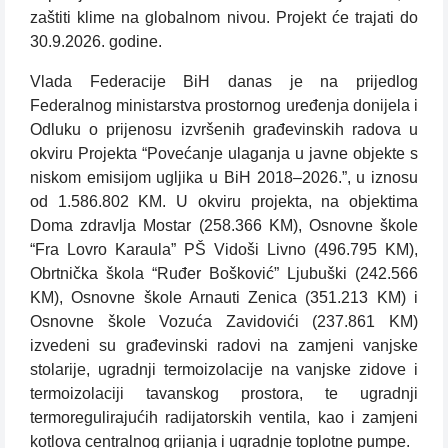
zaštiti klime na globalnom nivou. Projekt će trajati do
30.9.2026. godine.
Vlada Federacije BiH danas je na prijedlog
Federalnog ministarstva prostornog uređenja donijela i
Odluku o prijenosu izvršenih građevinskih radova u
okviru Projekta “Povećanje ulaganja u javne objekte s
niskom emisijom ugljika u BiH 2018–2026.”, u iznosu
od 1.586.802 KM. U okviru projekta, na objektima
Doma zdravlja Mostar (258.366 KM), Osnovne škole
“Fra Lovro Karaula” PŠ Vidoši Livno (496.795 KM),
Obrtnička škola “Ruđer Bošković” Ljubuški (242.566
KM), Osnovne škole Arnauti Zenica (351.213 KM) i
Osnovne škole Vozuća Zavidovići (237.861 KM)
izvedeni su građevinski radovi na zamjeni vanjske
stolarije, ugradnji termoizolacije na vanjske zidove i
termoizolaciji tavanskog prostora, te ugradnji
termoregulirajućih radijatorskih ventila, kao i zamjeni
kotlova centralnog grijanja i ugradnje toplotne pumpe.