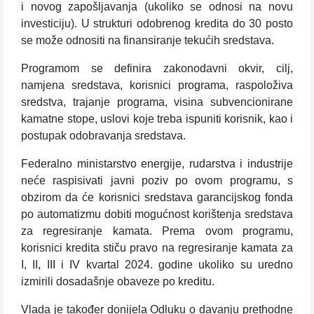
i novog zapošljavanja (ukoliko se odnosi na novu
investiciju). U strukturi odobrenog kredita do 30 posto
se može odnositi na finansiranje tekućih sredstava.
Programom se definira zakonodavni okvir, cilj,
namjena sredstava, korisnici programa, raspoloživa
sredstva, trajanje programa, visina subvencionirane
kamatne stope, uslovi koje treba ispuniti korisnik, kao i
postupak odobravanja sredstava.
Federalno ministarstvo energije, rudarstva i industrije
neće raspisivati javni poziv po ovom programu, s
obzirom da će korisnici sredstava garancijskog fonda
po automatizmu dobiti mogućnost korištenja sredstava
za regresiranje kamata. Prema ovom programu,
korisnici kredita stiču pravo na regresiranje kamata za
I, II, III i IV kvartal 2024. godine ukoliko su uredno
izmirili dosadašnje obaveze po kreditu.
Vlada je također donijela Odluku o davanju prethodne