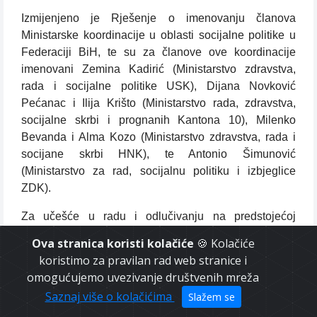
Izmijenjeno je Rješenje o imenovanju članova
Ministarske koordinacije u oblasti socijalne politike u
Federaciji BiH, te su za članove ove koordinacije
imenovani Zemina Kadirić (Ministarstvo zdravstva,
rada i socijalne politike USK), Dijana Novković
Pećanac i Ilija Krišto (Ministarstvo rada, zdravstva,
socijalne skrbi i prognanih Kantona 10), Milenko
Bevanda i Alma Kozo (Ministarstvo zdravstva, rada i
socijane skrbi HNK), te Antonio Šimunović
(Ministarstvo za rad, socijalnu politiku i izbjeglice
ZDK).
Za učešće u radu i odlučivanju na predstojećoj
Skupštini Privrednog društva JP Ceste Federacije BiH
Ova stranica koristi kolačiće
🍪 Kolačiće
d.o.o. Sarajevo danas je opunomoćen Goran Buhač.
koristimo za pravilan rad web stranice i
omogućujemo uvezivanje društvenih mreža
Saznaj više o kolačićima
Slažem se