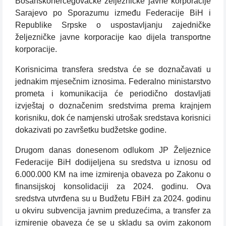
Bosanskohercegovačke željezničke javne korporacije
Sarajevo po Sporazumu između Federacije BiH i
Republike Srpske o uspostavljanju zajedničke
željezničke javne korporacije kao dijela transportne
korporacije.
Korisnicima transfera sredstva će se doznačavati u
jednakim mjesečnim iznosima. Federalno ministarstvo
prometa i komunikacija će periodično dostavljati
izvještaj o doznačenim sredstvima prema krajnjem
korisniku, dok će namjenski utrošak sredstava korisnici
dokazivati po završetku budžetske godine.
Drugom danas donesenom odlukom JP Željeznice
Federacije BiH dodijeljena su sredstva u iznosu od
6.000.000 KM na ime izmirenja obaveza po Zakonu o
finansijskoj konsolidaciji za 2024. godinu. Ova
sredstva utvrđena su u Budžetu FBiH za 2024. godinu
u okviru subvencija javnim preduzećima, a transfer za
izmirenje obaveza će se u skladu sa ovim zakonom