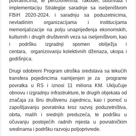
povratnicima, te penzionerima. Također, obuhvata i
implementaciju Strategije saradnje sa iseljeništvom
FBiH 2020-2024. i saradnju sa poduzetnicima,
nevladinim organizacijama i institucijama
memorijalizacije na polju unaprijeđenja ekonomskih,
kulturnih i drugih društvenih veza sa iseljeništvom, kao
i podršku izgradnji spomen obilježja i
centara, organizovanju kolektivnih dženaza, ukopa i
godišnjica.
Drugi odobreni Program utroška sredstava sa tekućih
transfera pojedincima namijenjen je za programe
povratka u RS i iznosi 11 miliona KM. Uključuje
obnovu i izgradnju infrastrukture, te drugih objekata od
značaja za širu društvenu zajednicu, kao i pomoć u
zapošljavanju povratnika kroz razvoj poduzetništva,
obrta, malih i srednjih preduzeća, te podršku u
očuvanju postojećih radnih mjesta u povratničkim
sredinama i podršku razvoju poljoprivrede.